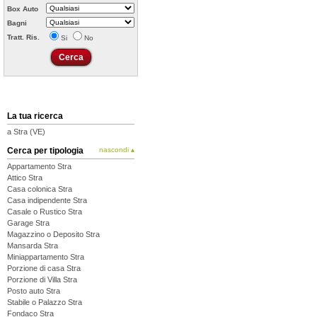
Box Auto
Bagni
Tratt. Ris.
Si
No
La tua ricerca
a Stra (VE)
Cerca per tipologia
nascondi ▴
Appartamento Stra
Attico Stra
Casa colonica Stra
Casa indipendente Stra
Casale o Rustico Stra
Garage Stra
Magazzino o Deposito Stra
Mansarda Stra
Miniappartamento Stra
Porzione di casa Stra
Porzione di Villa Stra
Posto auto Stra
Stabile o Palazzo Stra
Fondaco Stra