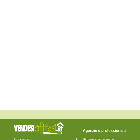
Fossalta di Piave
Fossalta di Portogruaro
Fossò
Gruaro
Jesolo
Marcon
Martellago
Meolo
Mira
Mirano
Musile di Piave
Noale
Noventa di Piave
Pianiga
Portogruaro
Pramaggiore
Quarto d'Altino
Salzano
San Donà di Piave
San Michele al Tagliamento
Santa Maria di Sala
Santo Stino di Livenza
Scorzè
Spinea
Stra
Teglio Veneto
Agenzie e professionisti
Torre di Mosto
Venezia
Chi siamo
Sito web per agenzie