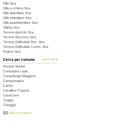
Villa Stra
Villa a schiera Stra
Villa bifamiliare Stra
Villa trifamiliare Stra
Villa quadrifamiliare Stra
Villetta Stra
Terreno Agricolo Stra
Terreno Boschivo Stra
Terreno Edificabile Res. Stra
Terreno Edificabile Comm. Stra
Podere Stra
Cerca per comune
nascondi ▴
Annone Veneto
Campagna Lupia
Campolongo Maggiore
Camponogara
Caorle
Cavallino-Treporti
Cavarzere
Ceggia
Chioggia
Cinto Caomaggiore
+
elenco completo
Cona
Concordia Sagittaria
Dolo
Eraclea
Fiesso d'Artico