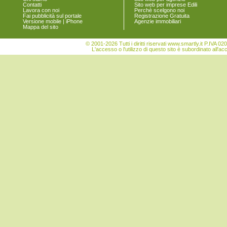
Contatti
Sito web per imprese Edili
Vigonovo
Lavora con noi
Perchè scelgono noi
Fai pubblicità sul portale
Registrazione Gratuita
Versione mobile | iPhone
Agenzie immobiliari
Mappa del sito
© 2001-2026 Tutti i diritti riservati www.smartly.it P.IV
L'accesso o l'utilizzo di questo sito è subordinato all'ac