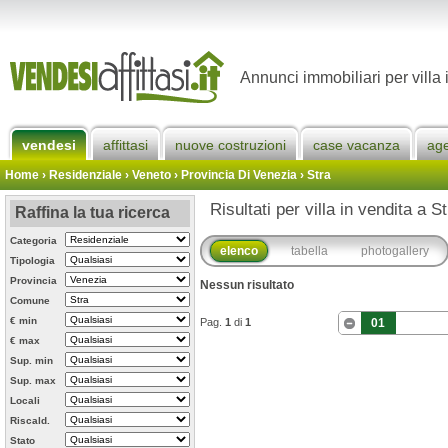
Annunci immobiliari per villa 
vendesi
affittasi
nuove costruzioni
case vacanza
ag
Home
› Residenziale › Veneto ›
Provincia Di Venezia
›
Stra
Risultati per villa in vendita a St
Raffina la tua ricerca
Categoria
elenco
tabella
photogallery
Tipologia
Provincia
Nessun risultato
Comune
€ min
Pag.
1
di
1
01
€ max
Sup. min
Sup. max
Locali
Riscald.
Stato