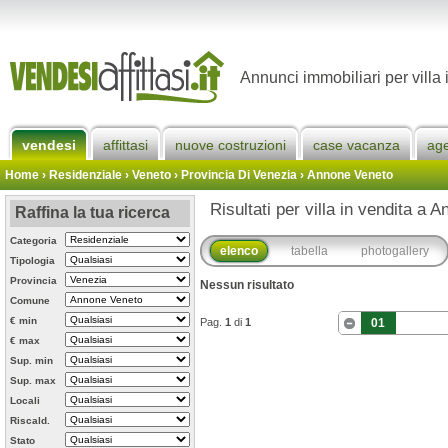
Annunci immobiliari per villa
vendesi
affittasi
nuove costruzioni
case vacanza
ag
Home
› Residenziale › Veneto ›
Provincia Di Venezia
›
Annone Veneto
Risultati per villa in vendita a 
Raffina la tua ricerca
Categoria
elenco
tabella
photogallery
Tipologia
Provincia
Nessun risultato
Comune
€ min
Pag.
1
di
1
01
€ max
Sup. min
Sup. max
Locali
Riscald.
Stato