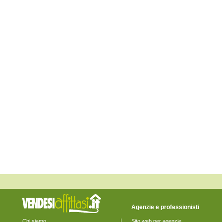
Eraclea
Fiesso d'Artico
Fossalta di Piave
Fossalta di Portogruaro
Fossò
Gruaro
Jesolo
Marcon
Martellago
Meolo
Mira
Mirano
Musile di Piave
Noale
Noventa di Piave
Pianiga
Portogruaro
Pramaggiore
Quarto d'Altino
Salzano
San Donà di Piave
San Michele al Tagliamento
Santa Maria di Sala
Santo Stino di Livenza
Scorzè
Spinea
Agenzie e professionisti
Stra
Teglio Veneto
Chi siamo
Sito web per agenzie