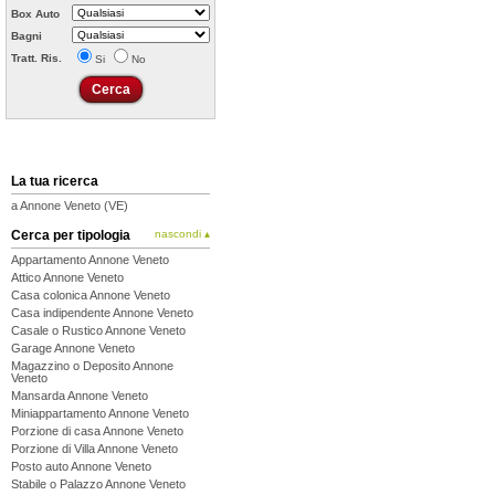
Box Auto
Bagni
Tratt. Ris.
Si
No
La tua ricerca
a Annone Veneto (VE)
Cerca per tipologia
nascondi ▴
Appartamento Annone Veneto
Attico Annone Veneto
Casa colonica Annone Veneto
Casa indipendente Annone Veneto
Casale o Rustico Annone Veneto
Garage Annone Veneto
Magazzino o Deposito Annone
Veneto
Mansarda Annone Veneto
Miniappartamento Annone Veneto
Porzione di casa Annone Veneto
Porzione di Villa Annone Veneto
Posto auto Annone Veneto
Stabile o Palazzo Annone Veneto