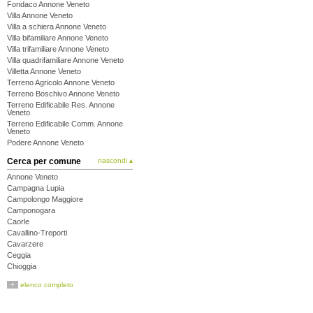
Fondaco Annone Veneto
Villa Annone Veneto
Villa a schiera Annone Veneto
Villa bifamiliare Annone Veneto
Villa trifamiliare Annone Veneto
Villa quadrifamiliare Annone Veneto
Villetta Annone Veneto
Terreno Agricolo Annone Veneto
Terreno Boschivo Annone Veneto
Terreno Edificabile Res. Annone
Veneto
Terreno Edificabile Comm. Annone
Veneto
Podere Annone Veneto
Cerca per comune
nascondi ▴
Annone Veneto
Campagna Lupia
Campolongo Maggiore
Camponogara
Caorle
Cavallino-Treporti
Cavarzere
Ceggia
Chioggia
Cinto Caomaggiore
+
elenco completo
Cona
Concordia Sagittaria
Dolo