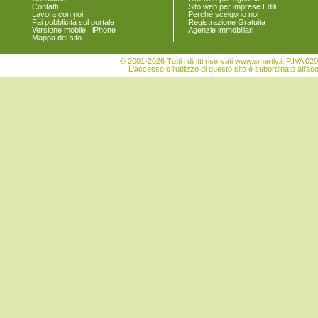
Contatti
Sito web per imprese Edili
Torre di Mosto
Lavora con noi
Perchè scelgono noi
Venezia
Fai pubblicità sul portale
Registrazione Gratuita
Versione mobile | iPhone
Agenzie immobiliari
Vigonovo
Mappa del sito
© 2001-2026 Tutti i diritti riservati www.smartly.it P.IV
L'accesso o l'utilizzo di questo sito è subordinato all'ac