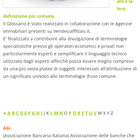
are e la
loro
definizione più comune.
Il Glossario è stato realizzato in collaborazione con le Agenzie
Immobiliari presenti su Vendesiaffittasi.it.
E' finalizzato a contribuire alla divulgazione di terminologie
specialistiche presso gli operatori economici e privati non
particolarmente esperti e semplificare il linguaggio tecnico
utilizzato dagli esperti affinché possa essere meglio compreso
da una più vasta platea di soggetti interessati all’attribuzione di
un significato univoco alle terminologie d’uso comune.
►
A
B
C
D
E
F
G
H
I
J K
L
M
N
O
P
Q
R
S
T
U
V
W X Y Z
Abi
(Associazione Bancaria Italiana) Associazione delle banche che