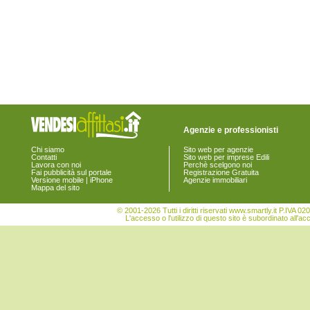
Agenzie e professionisti
Chi siamo
Sito web per agenzie
Contatti
Sito web per imprese Edili
Lavora con noi
Perchè scelgono noi
Fai pubblicità sul portale
Registrazione Gratuita
Versione mobile | iPhone
Agenzie immobiliari
Mappa del sito
© 2001-2026 Tutti i diritti riservati www.smartly.it P.IV
L'accesso o l'utilizzo di questo sito è subordinato all'ac