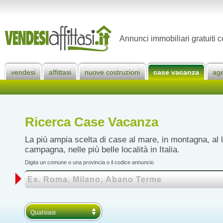
Annunci immobiliari gratuiti c
vendesi
affittasi
nuove costruzioni
case vacanza
ag
Ricerca Case Vacanza
La più ampia scelta di case al mare, in montagna, al l
campagna, nelle più belle località in Italia.
Digita un comune o una provincia o il codice annuncio