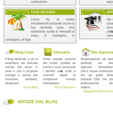
costruzione.
appa
CASE VACANZA
AFF
Cerca fra le nostre
Sei 
innumerevoli proposte anche la
cas
tua seconda casa. Una
annu
vastissima scelta di immobili al
citt
mare, in montagna, in
came
campagna, al lago.
Blog Casa
Glossario
Sito Agenzia
Il blog dedicato a chi si
Visita questa sezione
Realizzazione siti we
avventura nel delicato
del nostro portale se
dedicati sia all
mondo dei lavori in
cerchi o vuoi conoscere
Agenzie Immobiliar
casa e che ti propone
i termini pi� usati e
che a nuove costruzion
consigli e servizi per
ricercati legati al
sia da parte dell
rinnovare, arredare,
complesso mondo
Imprese Edili che da
strutturare.
immobiliare.
professionisti de
Vai al Blog
Vai al Glossario
settore.
Maggiori informazion
NOTIZIE DAL BLOG