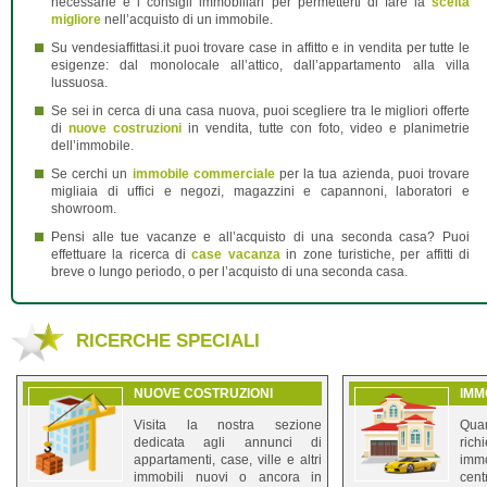
necessarie e i consigli immobiliari per permetterti di fare la
scelta
migliore
nell’acquisto di un immobile.
Su vendesiaffittasi.it puoi trovare case in affitto e in vendita per tutte le
esigenze: dal monolocale all’attico, dall’appartamento alla villa
lussuosa.
Se sei in cerca di una casa nuova, puoi scegliere tra le migliori offerte
di
nuove costruzioni
in vendita, tutte con foto, video e planimetrie
dell’immobile.
Se cerchi un
immobile commerciale
per la tua azienda, puoi trovare
migliaia di uffici e negozi, magazzini e capannoni, laboratori e
showroom.
Pensi alle tue vacanze e all’acquisto di una seconda casa? Puoi
effettuare la ricerca di
case vacanza
in zone turistiche, per affitti di
breve o lungo periodo, o per l’acquisto di una seconda casa.
RICERCHE SPECIALI
NUOVE COSTRUZIONI
IMM
Visita la nostra sezione
Qua
dedicata agli annunci di
ric
appartamenti, case, ville e altri
immo
immobili nuovi o ancora in
cent