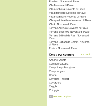
Fondaco Noventa di Piave
Villa Noventa di Piave
Villa a schiera Noventa di Piave
Villa bifamiliare Noventa di Piave
Villa trifamiliare Noventa di Piave
Villa quadrifamiliare Noventa di Piave
Villetta Noventa di Piave
Terreno Agricolo Noventa di Piave
Terreno Boschivo Noventa di Piave
Terreno Edificabile Res. Noventa di
Piave
Terreno Edificabile Comm. Noventa
di Piave
Podere Noventa di Piave
Cerca per comune
nascondi ▴
Annone Veneto
Campagna Lupia
Campolongo Maggiore
Camponogara
Caorle
Cavallino-Treporti
Cavarzere
Ceggia
Chioggia
Cinto Caomaggiore
+
elenco completo
Cona
Concordia Sagittaria
Dolo