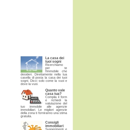
La casa dei
tuoi sogni
Ricerchiamo
per te
l'immobile che
desideri. Direttamente nella tua
casella di posta la casa dei tuoi
sogni. Dicci solo come la vuoi e
dove la vuoi.
Quanto vale
casa tua?
Compila il form
e richiedi la
valutazione del
tuo immobile alle agenzie
immobiliari. Le migliori agenzie
della zona ti forniranno una stima
gratuita.
Consigli
immobiliari
Suggerimenti e