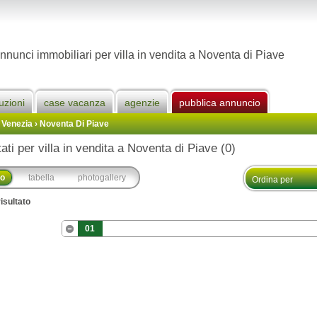
nnunci immobiliari per villa in vendita a Noventa di Piave
uzioni
case vacanza
agenzie
pubblica annuncio
 Venezia
›
Noventa Di Piave
tati per villa in vendita a Noventa di Piave (0)
co
tabella
photogallery
isultato
01