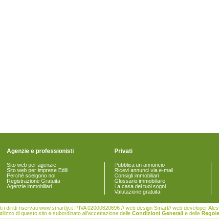
Agenzie e professionisti
Privati
Sito web per agenzie
Pubblica un annuncio
Sito web per imprese Edili
Ricevi annunci via e-mail
Perchè scelgono noi
Consigli immobiliari
Registrazione Gratuita
Glossario immobiliare
Agenzie immobiliari
La casa dei tuoi sogni
Valutazione gratuita
i i diritti riservati www.smartly.it P.IVA 02000620696 // web design Smart// web developer Al
tilizzo di questo sito è subordinato all'accettazione delle
Condizioni Generali
e delle
Regole