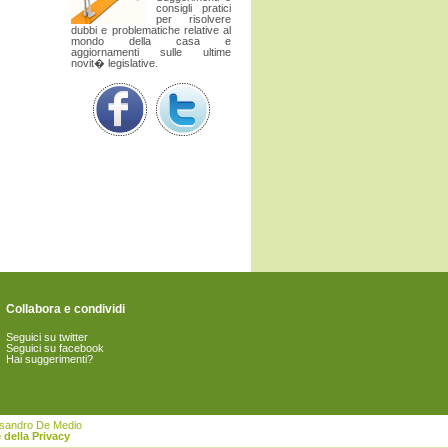
consigli pratici
per risolvere
dubbi e problematiche relative al
mondo della casa e
aggiornamenti sulle ultime
novit� legislative.
Collabora e condividi
Seguici su twitter
Seguici su facebook
Hai suggerimenti?
essandro De Medio
 della Privacy