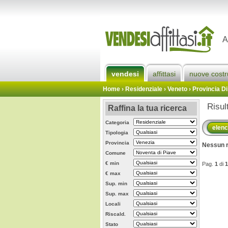
A
vendesi
affittasi
nuove costr
Home
› Residenziale › Veneto ›
Provincia Di
Risul
Raffina la tua ricerca
Categoria
elen
Tipologia
Provincia
Nessun r
Comune
€ min
Pag.
1
di
1
€ max
Sup. min
Sup. max
Locali
Riscald.
Stato