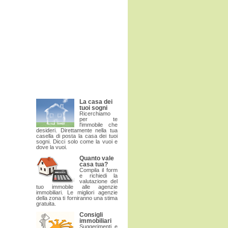
La casa dei
tuoi sogni
Ricerchiamo
per te
l'immobile che
desideri. Direttamente nella tua
casella di posta la casa dei tuoi
sogni. Dicci solo come la vuoi e
dove la vuoi.
Quanto vale
casa tua?
Compila il form
e richiedi la
valutazione del
tuo immobile alle agenzie
immobiliari. Le migliori agenzie
della zona ti forniranno una stima
gratuita.
Consigli
immobiliari
Suggerimenti e