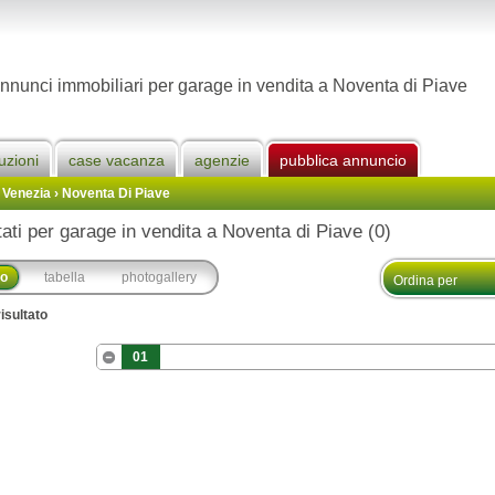
nnunci immobiliari per garage in vendita a Noventa di Piave
uzioni
case vacanza
agenzie
pubblica annuncio
 Venezia
›
Noventa Di Piave
tati per garage in vendita a Noventa di Piave (0)
co
tabella
photogallery
isultato
01