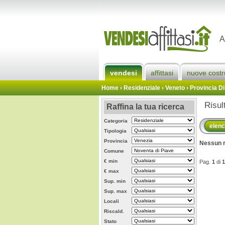
A
vendesi
affittasi
nuove costr
Home
› Residenziale › Veneto ›
Provincia Di
Risul
Raffina la tua ricerca
Categoria
elen
Tipologia
Provincia
Nessun r
Comune
€ min
Pag.
1
di
1
€ max
Sup. min
Sup. max
Locali
Riscald.
Stato