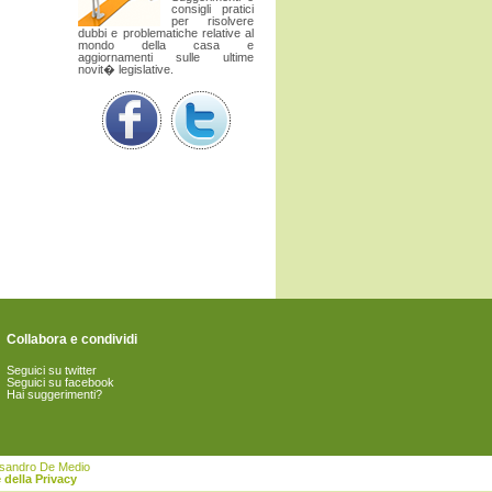
consigli pratici
per risolvere
dubbi e problematiche relative al
mondo della casa e
aggiornamenti sulle ultime
novit� legislative.
Collabora e condividi
Seguici su twitter
Seguici su facebook
Hai suggerimenti?
essandro De Medio
 della Privacy