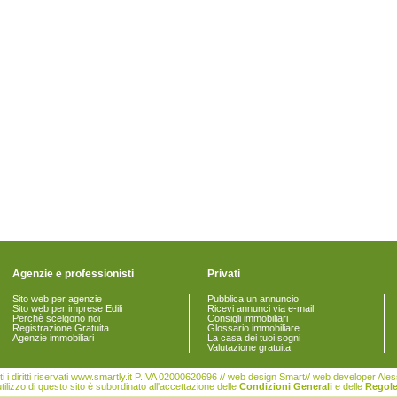
Agenzie e professionisti
Privati
Sito web per agenzie
Pubblica un annuncio
Sito web per imprese Edili
Ricevi annunci via e-mail
Perchè scelgono noi
Consigli immobiliari
Registrazione Gratuita
Glossario immobiliare
Agenzie immobiliari
La casa dei tuoi sogni
Valutazione gratuita
i i diritti riservati www.smartly.it P.IVA 02000620696 // web design Smart// web developer Al
tilizzo di questo sito è subordinato all'accettazione delle
Condizioni Generali
e delle
Regole