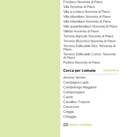
Fondaco Noventa di Piave
Villa Noventa di Piave
Villa a schiera Noventa di Piave
Villa bifamiliare Noventa di Piave
Villa trifamiliare Noventa di Piave
Villa quadrifamiliare Noventa di Piave
Villetta Noventa di Piave
Terreno Agricolo Noventa di Piave
Terreno Boschivo Noventa di Piave
Terreno Edificabile Res. Noventa di
Piave
Terreno Edificabile Comm. Noventa
di Piave
Podere Noventa di Piave
Cerca per comune
nascondi ▴
Annone Veneto
Campagna Lupia
Campolongo Maggiore
Camponogara
Caorle
Cavallino-Treporti
Cavarzere
Ceggia
Chioggia
Cinto Caomaggiore
+
elenco completo
Cona
Concordia Sagittaria
Dolo