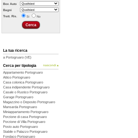
Box Auto
Bagni
Tratt. Ris.
Si
No
La tua ricerca
a Portogruaro (VE)
Cerca per tipologia
nascondi ▴
Appartamento Portogruaro
Attico Portogruaro
Casa colonica Portogruaro
Casa indipendente Portogruaro
Casale o Rustico Portogruaro
Garage Portogruaro
Magazzino o Deposito Portogruaro
Mansarda Portogruaro
Miniappartamento Portogruaro
Porzione di casa Portogruaro
Porzione di Villa Portogruaro
Posto auto Portogruaro
Stabile o Palazzo Portogruaro
Fondaco Portogruaro