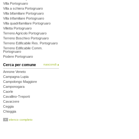
Villa Portogruaro
Villa a schiera Portogruaro
Villa bifamiliare Portogruaro
Villa trifamiliare Portogruaro
Villa quadrifamiliare Portogruaro
Villetta Portogruaro
Terreno Agricolo Portogruaro
Terreno Boschivo Portogruaro
Terreno Edificabile Res. Portogruaro
Terreno Edificabile Comm.
Portogruaro
Podere Portogruaro
Cerca per comune
nascondi ▴
Annone Veneto
Campagna Lupia
Campolongo Maggiore
Camponogara
Caorle
Cavallino-Treporti
Cavarzere
Ceggia
Chioggia
Cinto Caomaggiore
+
elenco completo
Cona
Concordia Sagittaria
Dolo
Eraclea