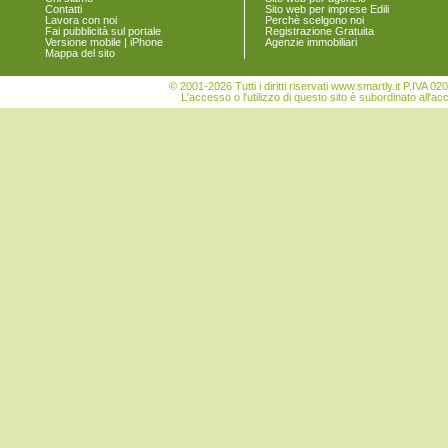
Venezia
Contatti
Sito web per imprese Edili
Lavora con noi
Perchè scelgono noi
Vigonovo
Fai pubblicità sul portale
Registrazione Gratuita
Versione mobile | iPhone
Agenzie immobiliari
Mappa del sito
© 2001-2026 Tutti i diritti riservati www.smartly.it P.IV
L'accesso o l'utilizzo di questo sito è subordinato all'ac