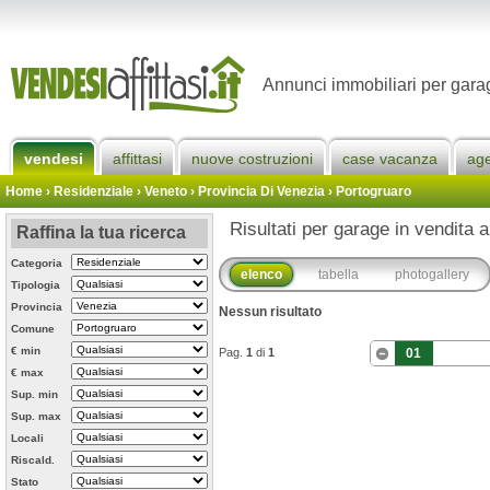
Annunci immobiliari per gara
vendesi
affittasi
nuove costruzioni
case vacanza
ag
Home
› Residenziale › Veneto ›
Provincia Di Venezia
›
Portogruaro
Risultati per garage in vendita 
Raffina la tua ricerca
Categoria
elenco
tabella
photogallery
Tipologia
Provincia
Nessun risultato
Comune
€ min
Pag.
1
di
1
01
€ max
Sup. min
Sup. max
Locali
Riscald.
Stato