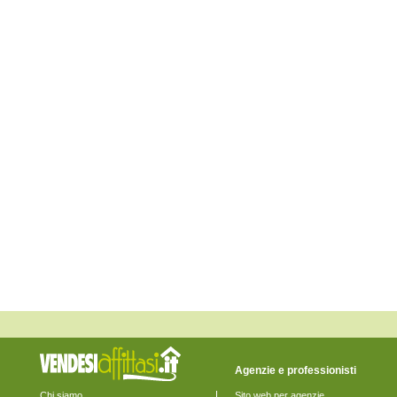
Fiesso d'Artico
Fossalta di Piave
Fossalta di Portogruaro
Fossò
Gruaro
Jesolo
Marcon
Martellago
Meolo
Mira
Mirano
Musile di Piave
Noale
Noventa di Piave
Pianiga
Portogruaro
Pramaggiore
Quarto d'Altino
Salzano
San Donà di Piave
San Michele al Tagliamento
Santa Maria di Sala
Santo Stino di Livenza
Scorzè
Spinea
Stra
Agenzie e professionisti
Teglio Veneto
Torre di Mosto
Chi siamo
Sito web per agenzie