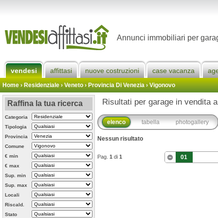
Annunci immobiliari per gara
vendesi
affittasi
nuove costruzioni
case vacanza
ag
Home
› Residenziale › Veneto ›
Provincia Di Venezia
›
Vigonovo
Risultati per garage in vendita 
Raffina la tua ricerca
Categoria
elenco
tabella
photogallery
Tipologia
Provincia
Nessun risultato
Comune
€ min
Pag.
1
di
1
01
€ max
Sup. min
Sup. max
Locali
Riscald.
Stato