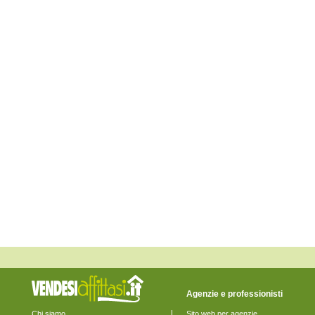
Fossalta di Piave
Fossalta di Portogruaro
Fossò
Gruaro
Jesolo
Marcon
Martellago
Meolo
Mira
Mirano
Musile di Piave
Noale
Noventa di Piave
Pianiga
Portogruaro
Pramaggiore
Quarto d'Altino
Salzano
San Donà di Piave
San Michele al Tagliamento
Santa Maria di Sala
Santo Stino di Livenza
Scorzè
Spinea
Stra
Teglio Veneto
Agenzie e professionisti
Torre di Mosto
Venezia
Chi siamo
Sito web per agenzie