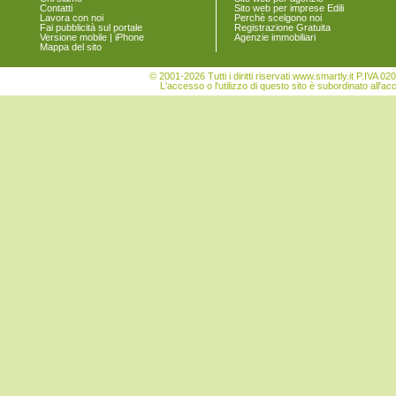
Contatti
Sito web per imprese Edili
Vigonovo
Lavora con noi
Perchè scelgono noi
Fai pubblicità sul portale
Registrazione Gratuita
Versione mobile | iPhone
Agenzie immobiliari
Mappa del sito
© 2001-2026 Tutti i diritti riservati www.smartly.it P.IV
L'accesso o l'utilizzo di questo sito è subordinato all'ac