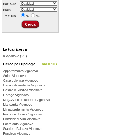
Box Auto
Bagni
Tratt. Ris.
Si
No
La tua ricerca
a Vigonovo (VE)
Cerca per tipologia
nascondi ▴
Appartamento Vigonovo
Attico Vigonovo
Casa colonica Vigonovo
Casa indipendente Vigonovo
Casale o Rustico Vigonovo
Garage Vigonovo
Magazzino o Deposito Vigonovo
Mansarda Vigonovo
Miniappartamento Vigonovo
Porzione di casa Vigonovo
Porzione di Villa Vigonovo
Posto auto Vigonovo
Stabile o Palazzo Vigonovo
Fondaco Vigonovo