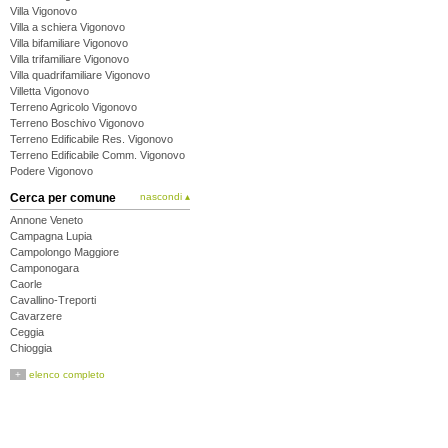
Villa Vigonovo
Villa a schiera Vigonovo
Villa bifamiliare Vigonovo
Villa trifamiliare Vigonovo
Villa quadrifamiliare Vigonovo
Villetta Vigonovo
Terreno Agricolo Vigonovo
Terreno Boschivo Vigonovo
Terreno Edificabile Res. Vigonovo
Terreno Edificabile Comm. Vigonovo
Podere Vigonovo
Cerca per comune
nascondi ▴
Annone Veneto
Campagna Lupia
Campolongo Maggiore
Camponogara
Caorle
Cavallino-Treporti
Cavarzere
Ceggia
Chioggia
Cinto Caomaggiore
+
elenco completo
Cona
Concordia Sagittaria
Dolo
Eraclea
Fiesso d'Artico