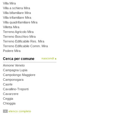
Villa Mira
Villa a schiera Mira
Villa bifamiliare Mira
Villa trifamiliare Mira
Villa quadrifamiliare Mira
Villetta Mira
Terreno Agricolo Mira
Terreno Boschivo Mira
Terreno Edificabile Res. Mira
Terreno Edificabile Comm. Mira
Podere Mira
Cerca per comune
nascondi ▴
Annone Veneto
Campagna Lupia
Campolongo Maggiore
Camponogara
Caorle
Cavallino-Treporti
Cavarzere
Ceggia
Chioggia
Cinto Caomaggiore
+
elenco completo
Cona
Concordia Sagittaria
Dolo
Eraclea
Fiesso d'Artico