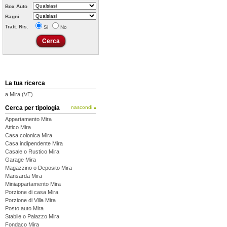
Box Auto
Bagni
Tratt. Ris.
Si
No
La tua ricerca
a Mira (VE)
Cerca per tipologia
nascondi ▴
Appartamento Mira
Attico Mira
Casa colonica Mira
Casa indipendente Mira
Casale o Rustico Mira
Garage Mira
Magazzino o Deposito Mira
Mansarda Mira
Miniappartamento Mira
Porzione di casa Mira
Porzione di Villa Mira
Posto auto Mira
Stabile o Palazzo Mira
Fondaco Mira