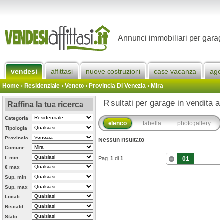
Annunci immobiliari per garag
vendesi
affittasi
nuove costruzioni
case vacanza
ag
Home
› Residenziale › Veneto ›
Provincia Di Venezia
›
Mira
Risultati per garage in vendita a
Raffina la tua ricerca
Categoria
elenco
tabella
photogallery
Tipologia
Provincia
Nessun risultato
Comune
€ min
Pag.
1
di
1
01
€ max
Sup. min
Sup. max
Locali
Riscald.
Stato