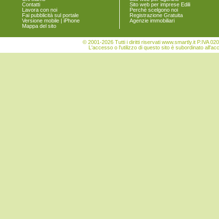
Contatti
Sito web per imprese Edili
Vigonovo
Lavora con noi
Perchè scelgono noi
Fai pubblicità sul portale
Registrazione Gratuita
Versione mobile | iPhone
Agenzie immobiliari
Mappa del sito
© 2001-2026 Tutti i diritti riservati www.smartly.it P.IV
L'accesso o l'utilizzo di questo sito è subordinato all'ac