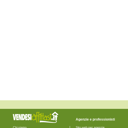
Fossalta di Piave
Fossalta di Portogruaro
Fossò
Gruaro
Jesolo
Marcon
Martellago
Meolo
Mira
Mirano
Musile di Piave
Noale
Noventa di Piave
Pianiga
Portogruaro
Pramaggiore
Quarto d'Altino
Salzano
San Donà di Piave
San Michele al Tagliamento
Santa Maria di Sala
Santo Stino di Livenza
Scorzè
Spinea
Stra
Teglio Veneto
Agenzie e professionisti
Torre di Mosto
Venezia
Chi siamo
Sito web per agenzie