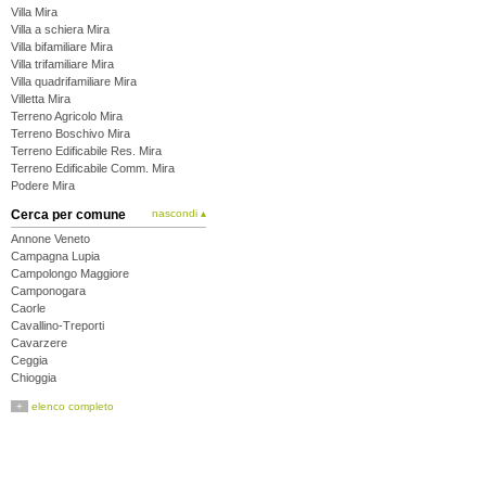
Villa Mira
Villa a schiera Mira
Villa bifamiliare Mira
Villa trifamiliare Mira
Villa quadrifamiliare Mira
Villetta Mira
Terreno Agricolo Mira
Terreno Boschivo Mira
Terreno Edificabile Res. Mira
Terreno Edificabile Comm. Mira
Podere Mira
Cerca per comune
nascondi ▴
Annone Veneto
Campagna Lupia
Campolongo Maggiore
Camponogara
Caorle
Cavallino-Treporti
Cavarzere
Ceggia
Chioggia
Cinto Caomaggiore
+
elenco completo
Cona
Concordia Sagittaria
Dolo
Eraclea
Fiesso d'Artico