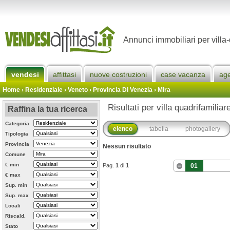
Annunci immobiliari per villa-
vendesi
affittasi
nuove costruzioni
case vacanza
ag
Home
› Residenziale › Veneto ›
Provincia Di Venezia
›
Mira
Risultati per villa quadrifamiliar
Raffina la tua ricerca
Categoria
elenco
tabella
photogallery
Tipologia
Provincia
Nessun risultato
Comune
€ min
Pag.
1
di
1
01
€ max
Sup. min
Sup. max
Locali
Riscald.
Stato