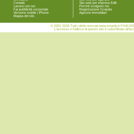
Contatti
Sito web per imprese Edili
Vigonovo
Lavora con noi
Perchè scelgono noi
Fai pubblicità sul portale
Registrazione Gratuita
Versione mobile | iPhone
Agenzie immobiliari
Mappa del sito
© 2001-2026 Tutti i diritti riservati www.smartly.it P.IV
L'accesso o l'utilizzo di questo sito è subordinato all'ac