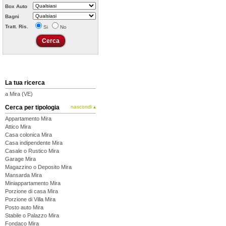
Box Auto
Bagni
Tratt. Ris.
Si
No
La tua ricerca
a Mira (VE)
Cerca per tipologia
nascondi ▴
Appartamento Mira
Attico Mira
Casa colonica Mira
Casa indipendente Mira
Casale o Rustico Mira
Garage Mira
Magazzino o Deposito Mira
Mansarda Mira
Miniappartamento Mira
Porzione di casa Mira
Porzione di Villa Mira
Posto auto Mira
Stabile o Palazzo Mira
Fondaco Mira