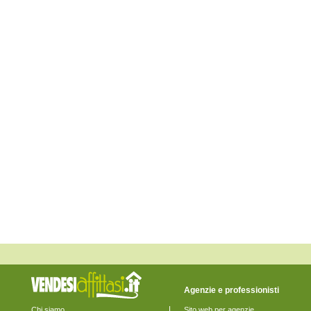
Fossalta di Piave
Fossalta di Portogruaro
Fossò
Gruaro
Jesolo
Marcon
Martellago
Meolo
Mira
Mirano
Musile di Piave
Noale
Noventa di Piave
Pianiga
Portogruaro
Pramaggiore
Quarto d'Altino
Salzano
San Donà di Piave
San Michele al Tagliamento
Santa Maria di Sala
Santo Stino di Livenza
Scorzè
Spinea
Stra
Teglio Veneto
Agenzie e professionisti
Torre di Mosto
Venezia
Chi siamo
Sito web per agenzie