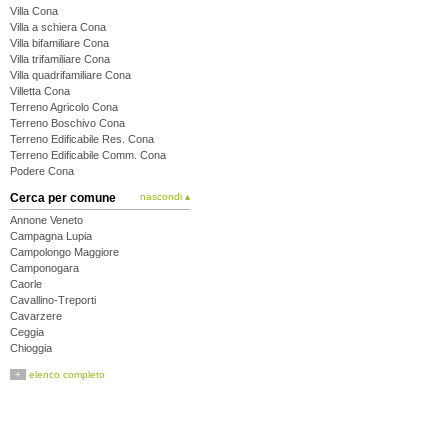
Villa Cona
Villa a schiera Cona
Villa bifamiliare Cona
Villa trifamiliare Cona
Villa quadrifamiliare Cona
Villetta Cona
Terreno Agricolo Cona
Terreno Boschivo Cona
Terreno Edificabile Res. Cona
Terreno Edificabile Comm. Cona
Podere Cona
Cerca per comune
nascondi ▴
Annone Veneto
Campagna Lupia
Campolongo Maggiore
Camponogara
Caorle
Cavallino-Treporti
Cavarzere
Ceggia
Chioggia
Cinto Caomaggiore
+
elenco completo
Cona
Concordia Sagittaria
Dolo
Eraclea
Fiesso d'Artico