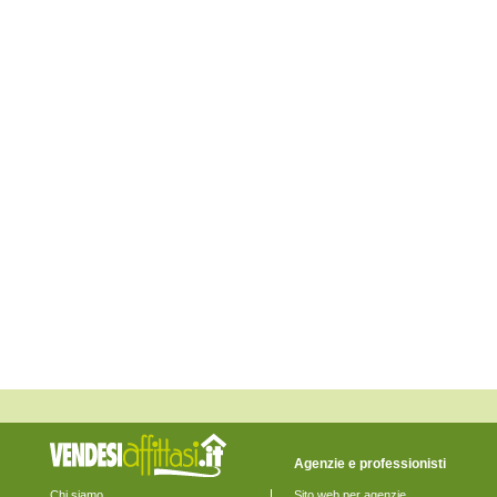
Fossalta di Piave
Fossalta di Portogruaro
Fossò
Gruaro
Jesolo
Marcon
Martellago
Meolo
Mira
Mirano
Musile di Piave
Noale
Noventa di Piave
Pianiga
Portogruaro
Pramaggiore
Quarto d'Altino
Salzano
San Donà di Piave
San Michele al Tagliamento
Santa Maria di Sala
Santo Stino di Livenza
Scorzè
Spinea
Stra
Teglio Veneto
Agenzie e professionisti
Torre di Mosto
Venezia
Chi siamo
Sito web per agenzie