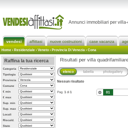
Annunci immobiliari per villa
vendesi
affittasi
nuove costruzioni
case vacanza
ag
Home
› Residenziale › Veneto ›
Provincia Di Venezia
›
Cona
Risultati per villa quadrifamilia
Raffina la tua ricerca
Categoria
elenco
tabella
photogallery
Tipologia
Provincia
Nessun risultato
Comune
€ min
Pag.
1
di
1
01
€ max
Sup. min
Sup. max
Locali
Riscald.
Stato