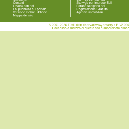
Contatti
Sito web per imprese Edili
Vigonovo
Lavora con noi
Perchè scelgono noi
Fai pubblicità sul portale
Registrazione Gratuita
Versione mobile | iPhone
Agenzie immobiliari
Mappa del sito
© 2001-2026 Tutti i diritti riservati www.smartly.it P.IV
L'accesso o l'utilizzo di questo sito è subordinato all'ac