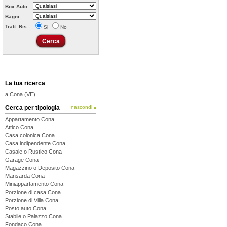
Box Auto
Bagni
Tratt. Ris.
Si
No
La tua ricerca
a Cona (VE)
Cerca per tipologia
nascondi ▴
Appartamento Cona
Attico Cona
Casa colonica Cona
Casa indipendente Cona
Casale o Rustico Cona
Garage Cona
Magazzino o Deposito Cona
Mansarda Cona
Miniappartamento Cona
Porzione di casa Cona
Porzione di Villa Cona
Posto auto Cona
Stabile o Palazzo Cona
Fondaco Cona