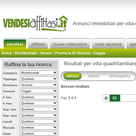
Annunci immobiliari per villa
vendesi
affittasi
nuove costruzioni
case vacanza
ag
Home
› Residenziale › Veneto ›
Provincia Di Venezia
›
Ceggia
Risultati per villa quadrifamilia
Raffina la tua ricerca
Categoria
elenco
tabella
photogallery
Tipologia
Provincia
Nessun risultato
Comune
€ min
Pag.
1
di
1
01
€ max
Sup. min
Sup. max
Locali
Riscald.
Stato