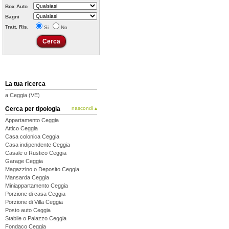
Box Auto
Bagni
Tratt. Ris.
Si
No
La tua ricerca
a Ceggia (VE)
Cerca per tipologia
nascondi ▴
Appartamento Ceggia
Attico Ceggia
Casa colonica Ceggia
Casa indipendente Ceggia
Casale o Rustico Ceggia
Garage Ceggia
Magazzino o Deposito Ceggia
Mansarda Ceggia
Miniappartamento Ceggia
Porzione di casa Ceggia
Porzione di Villa Ceggia
Posto auto Ceggia
Stabile o Palazzo Ceggia
Fondaco Ceggia