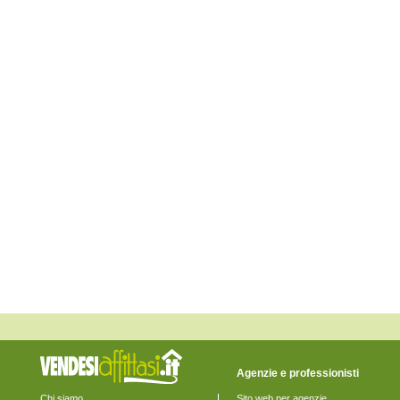
Fossalta di Piave
Fossalta di Portogruaro
Fossò
Gruaro
Jesolo
Marcon
Martellago
Meolo
Mira
Mirano
Musile di Piave
Noale
Noventa di Piave
Pianiga
Portogruaro
Pramaggiore
Quarto d'Altino
Salzano
San Donà di Piave
San Michele al Tagliamento
Santa Maria di Sala
Santo Stino di Livenza
Scorzè
Spinea
Stra
Teglio Veneto
Agenzie e professionisti
Torre di Mosto
Venezia
Chi siamo
Sito web per agenzie