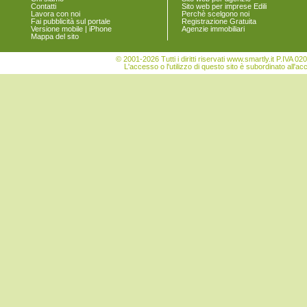
Contatti
Sito web per imprese Edili
Vigonovo
Lavora con noi
Perchè scelgono noi
Fai pubblicità sul portale
Registrazione Gratuita
Versione mobile | iPhone
Agenzie immobiliari
Mappa del sito
© 2001-2026 Tutti i diritti riservati www.smartly.it P.IV
L'accesso o l'utilizzo di questo sito è subordinato all'ac