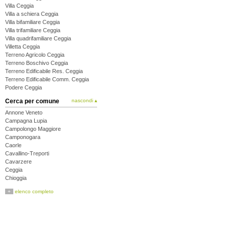
Villa Ceggia
Villa a schiera Ceggia
Villa bifamiliare Ceggia
Villa trifamiliare Ceggia
Villa quadrifamiliare Ceggia
Villetta Ceggia
Terreno Agricolo Ceggia
Terreno Boschivo Ceggia
Terreno Edificabile Res. Ceggia
Terreno Edificabile Comm. Ceggia
Podere Ceggia
Cerca per comune
nascondi ▴
Annone Veneto
Campagna Lupia
Campolongo Maggiore
Camponogara
Caorle
Cavallino-Treporti
Cavarzere
Ceggia
Chioggia
Cinto Caomaggiore
+
elenco completo
Cona
Concordia Sagittaria
Dolo
Eraclea
Fiesso d'Artico