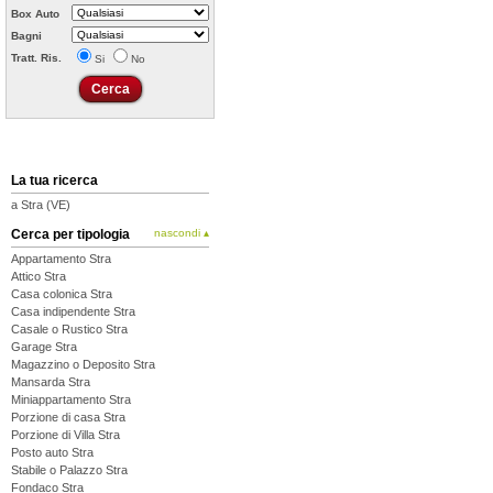
Box Auto
Bagni
Tratt. Ris.
Si
No
La tua ricerca
a Stra (VE)
Cerca per tipologia
nascondi ▴
Appartamento Stra
Attico Stra
Casa colonica Stra
Casa indipendente Stra
Casale o Rustico Stra
Garage Stra
Magazzino o Deposito Stra
Mansarda Stra
Miniappartamento Stra
Porzione di casa Stra
Porzione di Villa Stra
Posto auto Stra
Stabile o Palazzo Stra
Fondaco Stra