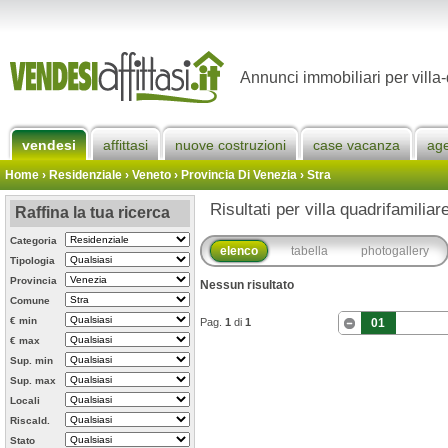
Annunci immobiliari per villa-
vendesi
affittasi
nuove costruzioni
case vacanza
ag
Home
› Residenziale › Veneto ›
Provincia Di Venezia
›
Stra
Risultati per villa quadrifamiliar
Raffina la tua ricerca
Categoria
elenco
tabella
photogallery
Tipologia
Provincia
Nessun risultato
Comune
€ min
Pag.
1
di
1
01
€ max
Sup. min
Sup. max
Locali
Riscald.
Stato