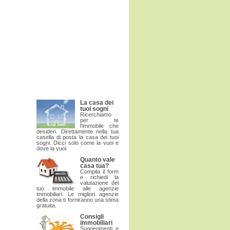
La casa dei
tuoi sogni
Ricerchiamo
per te
l'immobile che
desideri. Direttamente nella tua
casella di posta la casa dei tuoi
sogni. Dicci solo come la vuoi e
dove la vuoi.
Quanto vale
casa tua?
Compila il form
e richiedi la
valutazione del
tuo immobile alle agenzie
immobiliari. Le migliori agenzie
della zona ti forniranno una stima
gratuita.
Consigli
immobiliari
Suggerimenti e