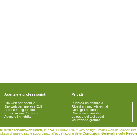
Agenzie e professionisti
Privati
Sito web per agenzie
Pubblica un annuncio
Sito web per imprese Edili
Ricevi annunci via e-mail
Perchè scelgono noi
Consigli immobiliari
Registrazione Gratuita
Glossario immobiliare
Agenzie immobiliari
La casa dei tuoi sogni
Valutazione gratuita
i i diritti riservati www.smartly.it P.IVA 02000620696 // web design Smart// web developer Al
tilizzo di questo sito è subordinato all'accettazione delle
Condizioni Generali
e delle
Regole