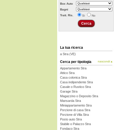
Box Auto
Bagni
Tratt. Ris.
Si
No
La tua ricerca
a Stra (VE)
Cerca per tipologia
nascondi ▴
Appartamento Stra
Attico Stra
Casa colonica Stra
Casa indipendente Stra
Casale o Rustico Stra
Garage Stra
Magazzino o Deposito Stra
Mansarda Stra
Miniappartamento Stra
Porzione di casa Stra
Porzione di Villa Stra
Posto auto Stra
Stabile o Palazzo Stra
Fondaco Stra