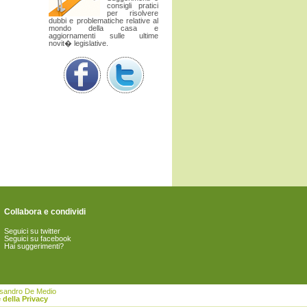
consigli pratici
per risolvere
dubbi e problematiche relative al
mondo della casa e
aggiornamenti sulle ultime
novit� legislative.
Collabora e condividi
Seguici su twitter
Seguici su facebook
Hai suggerimenti?
essandro De Medio
 della Privacy