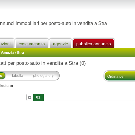
nnunci immobiliari per posto-auto in vendita a Stra
uzioni
case vacanza
agenzie
pubblica annuncio
 Venezia
›
Stra
tati per posto auto in vendita a Stra (0)
co
tabella
photogallery
isultato
01