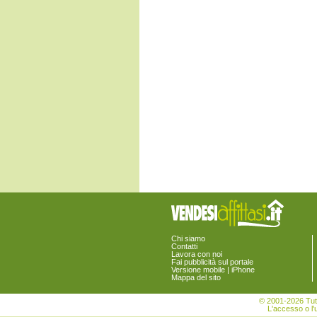
Fossalta di Piave
Fossalta di Portogruaro
Fossò
Gruaro
Jesolo
Marcon
Martellago
Meolo
Mira
Mirano
Musile di Piave
Noale
Noventa di Piave
Pianiga
Portogruaro
Pramaggiore
Quarto d'Altino
Salzano
San Donà di Piave
San Michele al Tagliamento
Santa Maria di Sala
Chi siamo
Santo Stino di Livenza
Contatti
Lavora con noi
Scorzè
Fai pubblicità sul portale
Spinea
Versione mobile | iPhone
Mappa del sito
Stra
Teglio Veneto
© 2001-2026 Tutt
Torre di Mosto
L'accesso o l'u
Venezia