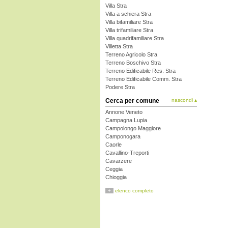
Villa Stra
Villa a schiera Stra
Villa bifamiliare Stra
Villa trifamiliare Stra
Villa quadrifamiliare Stra
Villetta Stra
Terreno Agricolo Stra
Terreno Boschivo Stra
Terreno Edificabile Res. Stra
Terreno Edificabile Comm. Stra
Podere Stra
Cerca per comune
nascondi ▴
Annone Veneto
Campagna Lupia
Campolongo Maggiore
Camponogara
Caorle
Cavallino-Treporti
Cavarzere
Ceggia
Chioggia
Cinto Caomaggiore
+
elenco completo
Cona
Concordia Sagittaria
Dolo
Eraclea
Fiesso d'Artico