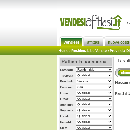
A
vendesi
affittasi
nuove costr
Home
› Residenziale › Veneto ›
Provincia Di
Risul
Raffina la tua ricerca
Categoria
elen
Tipologia
Provincia
Nessun r
Comune
€ min
Pag.
1
di
1
€ max
Sup. min
Sup. max
Locali
Riscald.
Stato