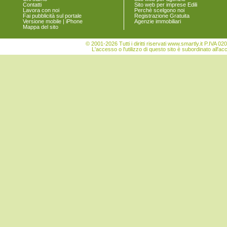
Contatti
Sito web per imprese Edili
Pramaggiore
Lavora con noi
Perchè scelgono noi
Quarto d'Altino
Fai pubblicità sul portale
Registrazione Gratuita
Versione mobile | iPhone
Agenzie immobiliari
Salzano
Mappa del sito
San Donà di Piave
San Michele al Tagliamento
© 2001-2026 Tutti i diritti riservati www.smartly.it P.IV
Santa Maria di Sala
L'accesso o l'utilizzo di questo sito è subordinato all'ac
Santo Stino di Livenza
Scorzè
Spinea
Stra
Teglio Veneto
Torre di Mosto
Venezia
Vigonovo