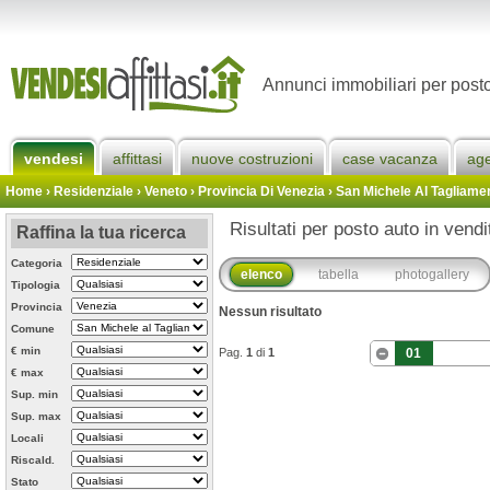
Annunci immobiliari per post
vendesi
affittasi
nuove costruzioni
case vacanza
ag
Home
› Residenziale › Veneto ›
Provincia Di Venezia
›
San Michele Al Tagliame
Risultati per posto auto in vend
Raffina la tua ricerca
Categoria
elenco
tabella
photogallery
Tipologia
Provincia
Nessun risultato
Comune
€ min
Pag.
1
di
1
01
€ max
Sup. min
Sup. max
Locali
Riscald.
Stato