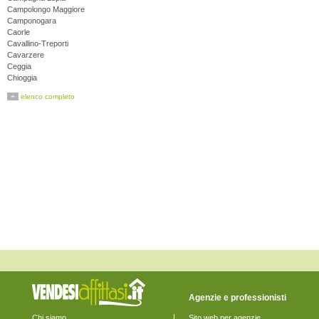
Campolongo Maggiore
Camponogara
Caorle
Cavallino-Treporti
Cavarzere
Ceggia
Chioggia
Cinto Caomaggiore
+
elenco completo
Cona
Concordia Sagittaria
Dolo
Eraclea
Fiesso d'Artico
Fossalta di Piave
Fossalta di Portogruaro
Fossò
Gruaro
Jesolo
Marcon
Martellago
Meolo
Mira
Mirano
Musile di Piave
Noale
Noventa di Piave
Agenzie e professionisti
Pianiga
Portogruaro
Chi siamo
Sito web per agenzie