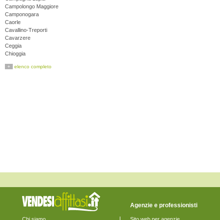
Campolongo Maggiore
Camponogara
Caorle
Cavallino-Treporti
Cavarzere
Ceggia
Chioggia
Cinto Caomaggiore
+
elenco completo
Cona
Concordia Sagittaria
Dolo
Eraclea
Fiesso d'Artico
Fossalta di Piave
Fossalta di Portogruaro
Fossò
Gruaro
Jesolo
Marcon
Martellago
Meolo
Mira
Mirano
Musile di Piave
Noale
Noventa di Piave
Agenzie e professionisti
Pianiga
Portogruaro
Chi siamo
Sito web per agenzie