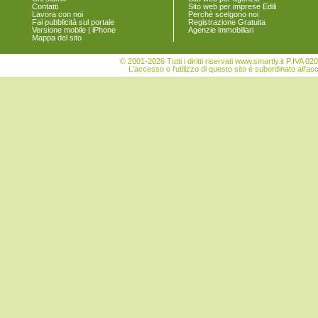
Contatti
Sito web per imprese Edili
Pramaggiore
Lavora con noi
Perchè scelgono noi
Quarto d'Altino
Fai pubblicità sul portale
Registrazione Gratuita
Versione mobile | iPhone
Agenzie immobiliari
Salzano
Mappa del sito
San Donà di Piave
San Michele al Tagliamento
© 2001-2026 Tutti i diritti riservati www.smartly.it P.IV
Santa Maria di Sala
L'accesso o l'utilizzo di questo sito è subordinato all'ac
Santo Stino di Livenza
Scorzè
Spinea
Stra
Teglio Veneto
Torre di Mosto
Venezia
Vigonovo