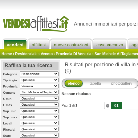
Annunci immobiliari per porzi
vendesi
affittasi
nuove costruzioni
case vacanza
ag
Home
› Residenziale › Veneto ›
Provincia Di Venezia
›
San Michele Al Tagliame
Risultati per porzione di villa i
Raffina la tua ricerca
(0)
Categoria
Tipologia
elenco
tabella
photogallery
Provincia
Comune
Nessun risultato
€ min
€ max
Pag.
1
di
1
01
Sup. min
Sup. max
Locali
Riscald.
Stato