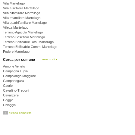
Villa Martellago
Villa a schiera Martellago
Villa bifamiliare Martellago
Villa trifamiliare Martellago
Villa quadrifamiliare Martellago
Villetta Martellago
Terreno Agricolo Martellago
Terreno Boschivo Martellago
Terreno Edificabile Res. Martellago
Terreno Edificabile Comm. Martellago
Podere Martellago
Cerca per comune
nascondi ▴
Annone Veneto
Campagna Lupia
Campolongo Maggiore
Camponogara
Caorle
Cavallino-Treporti
Cavarzere
Ceggia
Chioggia
Cinto Caomaggiore
+
elenco completo
Cona
Concordia Sagittaria
Dolo
Eraclea
Fiesso d'Artico