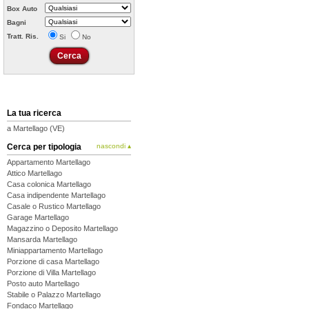
Box Auto
Bagni
Tratt. Ris.
Si
No
La tua ricerca
a Martellago (VE)
Cerca per tipologia
nascondi ▴
Appartamento Martellago
Attico Martellago
Casa colonica Martellago
Casa indipendente Martellago
Casale o Rustico Martellago
Garage Martellago
Magazzino o Deposito Martellago
Mansarda Martellago
Miniappartamento Martellago
Porzione di casa Martellago
Porzione di Villa Martellago
Posto auto Martellago
Stabile o Palazzo Martellago
Fondaco Martellago