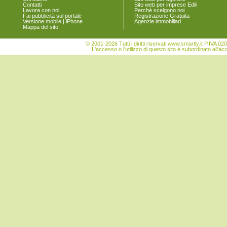
Contatti
Sito web per imprese Edili
Vigonovo
Lavora con noi
Perchè scelgono noi
Fai pubblicità sul portale
Registrazione Gratuita
Versione mobile | iPhone
Agenzie immobiliari
Mappa del sito
© 2001-2026 Tutti i diritti riservati www.smartly.it P.IV
L'accesso o l'utilizzo di questo sito è subordinato all'ac