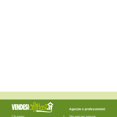
Fossalta di Piave
Fossalta di Portogruaro
Fossò
Gruaro
Jesolo
Marcon
Martellago
Meolo
Mira
Mirano
Musile di Piave
Noale
Noventa di Piave
Pianiga
Portogruaro
Pramaggiore
Quarto d'Altino
Salzano
San Donà di Piave
San Michele al Tagliamento
Santa Maria di Sala
Santo Stino di Livenza
Scorzè
Spinea
Stra
Teglio Veneto
Agenzie e professionisti
Torre di Mosto
Venezia
Chi siamo
Sito web per agenzie