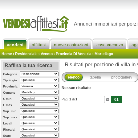
Annunci immobiliari per porzi
vendesi
affittasi
nuove costruzioni
case vacanza
ag
Home
› Residenziale › Veneto ›
Provincia Di Venezia
›
Martellago
Risultati per porzione di villa in
Raffina la tua ricerca
Categoria
elenco
tabella
photogallery
Tipologia
Provincia
Nessun risultato
Comune
€ min
Pag.
1
di
1
01
€ max
Sup. min
Sup. max
Locali
Riscald.
Stato