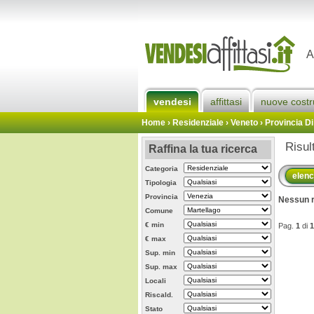
A
vendesi
affittasi
nuove costr
Home
› Residenziale › Veneto ›
Provincia Di
Risul
Raffina la tua ricerca
Categoria
elen
Tipologia
Provincia
Nessun r
Comune
€ min
Pag.
1
di
1
€ max
Sup. min
Sup. max
Locali
Riscald.
Stato