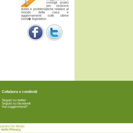
consigli pratici
per risolvere
dubbi e problematiche relative al
mondo della casa e
aggiornamenti sulle ultime
novit� legislative.
Collabora e condividi
Seguici su twitter
Seguici su facebook
Hai suggerimenti?
essandro De Medio
 della Privacy