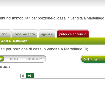
nnunci immobiliari per porzione-di-casa in vendita a Martellago
uzioni
case vacanza
agenzie
pubblica annuncio
 Venezia
›
Martellago
tati per porzione di casa in vendita a Martellago (0)
co
tabella
photogallery
isultato
01