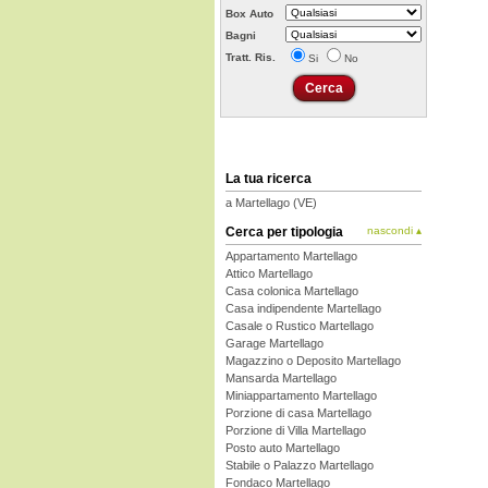
Box Auto
Bagni
Tratt. Ris.
Si
No
La tua ricerca
a Martellago (VE)
Cerca per tipologia
nascondi ▴
Appartamento Martellago
Attico Martellago
Casa colonica Martellago
Casa indipendente Martellago
Casale o Rustico Martellago
Garage Martellago
Magazzino o Deposito Martellago
Mansarda Martellago
Miniappartamento Martellago
Porzione di casa Martellago
Porzione di Villa Martellago
Posto auto Martellago
Stabile o Palazzo Martellago
Fondaco Martellago