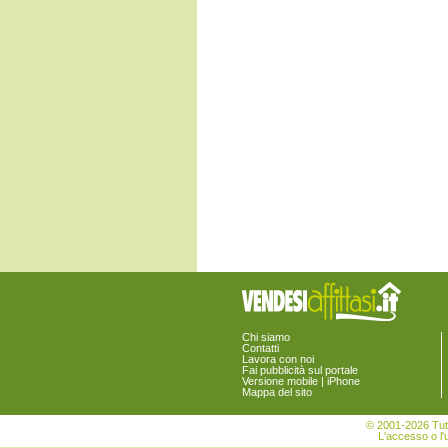
Fossalta di Piave
Fossalta di Portogruaro
Fossò
Gruaro
Jesolo
Marcon
Martellago
Meolo
Mira
Mirano
Musile di Piave
Noale
Noventa di Piave
Pianiga
Portogruaro
Pramaggiore
Quarto d'Altino
Salzano
San Donà di Piave
San Michele al Tagliamento
Santa Maria di Sala
Chi siamo
Santo Stino di Livenza
Contatti
Lavora con noi
Scorzè
Fai pubblicità sul portale
Spinea
Versione mobile | iPhone
Mappa del sito
Stra
Teglio Veneto
© 2001-2026 Tutt
Torre di Mosto
L'accesso o l'u
Venezia