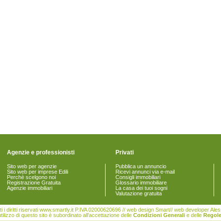
Agenzie e professionisti
Privati
Sito web per agenzie
Pubblica un annuncio
Sito web per imprese Edili
Ricevi annunci via e-mail
Perchè scelgono noi
Consigli immobiliari
Registrazione Gratuita
Glossario immobiliare
Agenzie immobiliari
La casa dei tuoi sogni
Valutazione gratuita
i i diritti riservati www.smartly.it P.IVA 02000620696 // web design Smart// web developer Al
tilizzo di questo sito è subordinato all'accettazione delle
Condizioni Generali
e delle
Regole