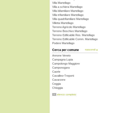
Villa Martellago
Villa a schiera Martellago
Villa bifamiliare Martellago
Villa trifamiliare Martellago
Villa quadrifamiliare Martellago
Villetta Martellago
Terreno Agricolo Martellago
Terreno Boschivo Martellago
Terreno Edificabile Res. Martellago
Terreno Edificabile Comm. Martellago
Podere Martellago
Cerca per comune
nascondi ▴
Annone Veneto
Campagna Lupia
Campolongo Maggiore
Camponogara
Caorle
Cavallino-Treporti
Cavarzere
Ceggia
Chioggia
Cinto Caomaggiore
+
elenco completo
Cona
Concordia Sagittaria
Dolo
Eraclea
Fiesso d'Artico