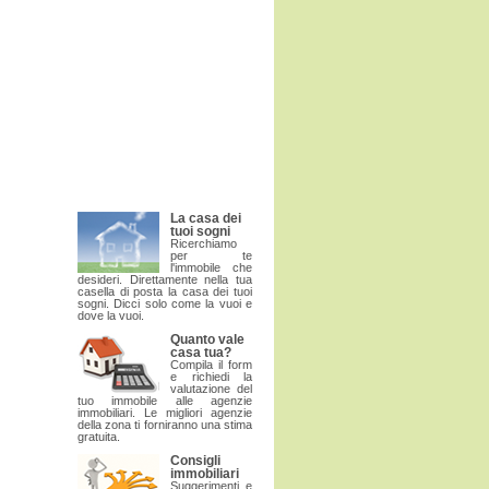
La casa dei
tuoi sogni
Ricerchiamo
per te
l'immobile che
desideri. Direttamente nella tua
casella di posta la casa dei tuoi
sogni. Dicci solo come la vuoi e
dove la vuoi.
Quanto vale
casa tua?
Compila il form
e richiedi la
valutazione del
tuo immobile alle agenzie
immobiliari. Le migliori agenzie
della zona ti forniranno una stima
gratuita.
Consigli
immobiliari
Suggerimenti e