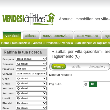
Annunci immobiliari per villa
vendesi
affittasi
nuove costruzioni
case vacanza
ag
Home
› Residenziale › Veneto ›
Provincia Di Venezia
›
San Michele Al Tagliame
Risultati per villa quadrifamilia
Raffina la tua ricerca
Tagliamento (0)
Categoria
Tipologia
elenco
tabella
photogallery
Provincia
Comune
Nessun risultato
€ min
€ max
Pag.
1
di
1
01
Sup. min
Sup. max
Locali
Riscald.
Stato