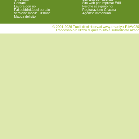
Contatti
Sito web per imprese Edili
Pramaggiore
Lavora con noi
Perchè scelgono noi
Quarto d'Altino
Fai pubblicità sul portale
Registrazione Gratuita
Versione mobile | iPhone
Agenzie immobiliari
Salzano
Mappa del sito
San Donà di Piave
San Michele al Tagliamento
© 2001-2026 Tutti i diritti riservati www.smartly.it P.IV
Santa Maria di Sala
L'accesso o l'utilizzo di questo sito è subordinato all'ac
Santo Stino di Livenza
Scorzè
Spinea
Stra
Teglio Veneto
Torre di Mosto
Venezia
Vigonovo