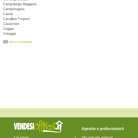
Campolongo Maggiore
Camponogara
Caorle
Cavallino-Treporti
Cavarzere
Ceggia
Chioggia
Cinto Caomaggiore
+
elenco completo
Cona
Concordia Sagittaria
Dolo
Eraclea
Fiesso d'Artico
Fossalta di Piave
Fossalta di Portogruaro
Fossò
Gruaro
Jesolo
Marcon
Martellago
Meolo
Mira
Mirano
Musile di Piave
Noale
Noventa di Piave
Agenzie e professionisti
Pianiga
Portogruaro
Chi siamo
Sito web per agenzie