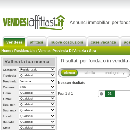
Annunci immobiliari per fonda
vendesi
affittasi
nuove costruzioni
case vacanza
ag
Home
› Residenziale › Veneto ›
Provincia Di Venezia
›
Stra
Risultati per fondaco in vendita 
Raffina la tua ricerca
Categoria
elenco
tabella
photogallery
Tipologia
Provincia
Nessun risultato
Comune
€ min
Pag.
1
di
1
01
€ max
Sup. min
Sup. max
Locali
Riscald.
Stato