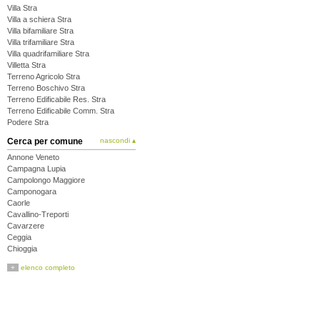
Villa Stra
Villa a schiera Stra
Villa bifamiliare Stra
Villa trifamiliare Stra
Villa quadrifamiliare Stra
Villetta Stra
Terreno Agricolo Stra
Terreno Boschivo Stra
Terreno Edificabile Res. Stra
Terreno Edificabile Comm. Stra
Podere Stra
Cerca per comune
nascondi ▴
Annone Veneto
Campagna Lupia
Campolongo Maggiore
Camponogara
Caorle
Cavallino-Treporti
Cavarzere
Ceggia
Chioggia
Cinto Caomaggiore
+
elenco completo
Cona
Concordia Sagittaria
Dolo
Eraclea
Fiesso d'Artico