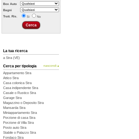
Box Auto
Bagni
Tratt. Ris.
Si
No
La tua ricerca
a Stra (VE)
Cerca per tipologia
nascondi ▴
Appartamento Stra
Attico Stra
Casa colonica Stra
Casa indipendente Stra
Casale o Rustico Stra
Garage Stra
Magazzino o Deposito Stra
Mansarda Stra
Miniappartamento Stra
Porzione di casa Stra
Porzione di Villa Stra
Posto auto Stra
Stabile o Palazzo Stra
Fondaco Stra