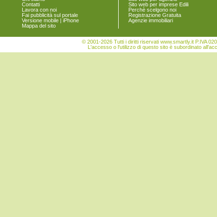
Contatti
Sito web per imprese Edili
Vigonovo
Lavora con noi
Perchè scelgono noi
Fai pubblicità sul portale
Registrazione Gratuita
Versione mobile | iPhone
Agenzie immobiliari
Mappa del sito
© 2001-2026 Tutti i diritti riservati www.smartly.it P.IV
L'accesso o l'utilizzo di questo sito è subordinato all'ac