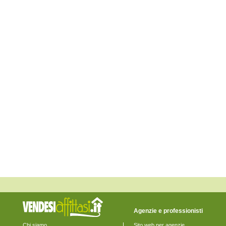
Fossalta di Piave
Fossalta di Portogruaro
Fossò
Gruaro
Jesolo
Marcon
Martellago
Meolo
Mira
Mirano
Musile di Piave
Noale
Noventa di Piave
Pianiga
Portogruaro
Pramaggiore
Quarto d'Altino
Salzano
San Donà di Piave
San Michele al Tagliamento
Santa Maria di Sala
Santo Stino di Livenza
Scorzè
Spinea
Stra
Teglio Veneto
Agenzie e professionisti
Torre di Mosto
Venezia
Chi siamo
Sito web per agenzie