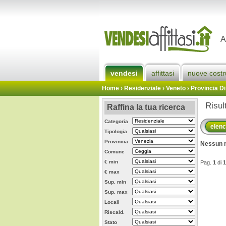
A
vendesi
affittasi
nuove costr
Home
› Residenziale › Veneto ›
Provincia Di
Risul
Raffina la tua ricerca
Categoria
elen
Tipologia
Provincia
Nessun r
Comune
€ min
Pag.
1
di
1
€ max
Sup. min
Sup. max
Locali
Riscald.
Stato