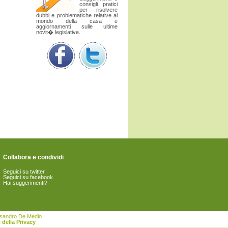
consigli pratici
per risolvere
dubbi e problematiche relative al
mondo della casa e
aggiornamenti sulle ultime
novit� legislative.
Collabora e condividi
Seguici su twitter
Seguici su facebook
Hai suggerimenti?
essandro De Medio
 della Privacy