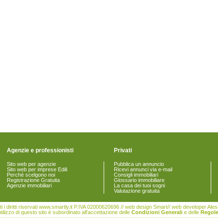
Agenzie e professionisti
Privati
Sito web per agenzie
Pubblica un annuncio
Sito web per imprese Edili
Ricevi annunci via e-mail
Perchè scelgono noi
Consigli immobiliari
Registrazione Gratuita
Glossario immobiliare
Agenzie immobiliari
La casa dei tuoi sogni
Valutazione gratuita
i i diritti riservati www.smartly.it P.IVA 02000620696 // web design Smart// web developer Al
tilizzo di questo sito è subordinato all'accettazione delle
Condizioni Generali
e delle
Regole