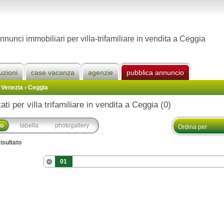
nnunci immobiliari per villa-trifamiliare in vendita a Ceggia
uzioni
case vacanza
agenzie
pubblica annuncio
 Venezia
›
Ceggia
tati per villa trifamiliare in vendita a Ceggia (0)
co
tabella
photogallery
isultato
01