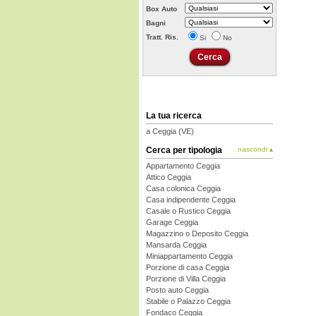
Box Auto
Bagni
Tratt. Ris.
Si
No
La tua ricerca
a Ceggia (VE)
Cerca per tipologia
nascondi ▴
Appartamento Ceggia
Attico Ceggia
Casa colonica Ceggia
Casa indipendente Ceggia
Casale o Rustico Ceggia
Garage Ceggia
Magazzino o Deposito Ceggia
Mansarda Ceggia
Miniappartamento Ceggia
Porzione di casa Ceggia
Porzione di Villa Ceggia
Posto auto Ceggia
Stabile o Palazzo Ceggia
Fondaco Ceggia