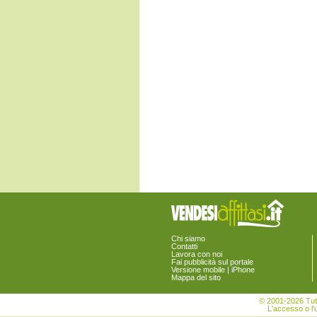
Fossalta di Piave
Fossalta di Portogruaro
Fossò
Gruaro
Jesolo
Marcon
Martellago
Meolo
Mira
Mirano
Musile di Piave
Noale
Noventa di Piave
Pianiga
Portogruaro
Pramaggiore
Quarto d'Altino
Salzano
San Donà di Piave
San Michele al Tagliamento
Santa Maria di Sala
Chi siamo
Santo Stino di Livenza
Contatti
Lavora con noi
Scorzè
Fai pubblicità sul portale
Spinea
Versione mobile | iPhone
Mappa del sito
Stra
Teglio Veneto
© 2001-2026 Tutt
Torre di Mosto
L'accesso o l'u
Venezia