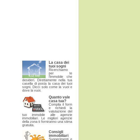
La casa dei
tuoi sogni
Ricerchiamo
per te
l'immobile che
desideri. Direttamente nella tua
casella di posta la casa dei tuoi
sogni. Dicci solo come la vuoi e
dove la vuoi.
Quanto vale
casa tua?
Compila il form
e richiedi la
valutazione del
tuo immobile alle agenzie
immobiliari. Le migliori agenzie
della zona ti forniranno una stima
gratuita.
Consigli
immobiliari
Suggerimenti e