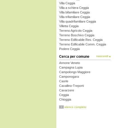
Villa Ceggia
Villa a schiera Ceggia
Villa bifamiliare Ceggia
Villa trifamiliare Ceggia
Villa quadrifamiliare Ceggia
Villetta Ceggia
Terreno Agricolo Ceggia
Terreno Boschivo Ceggia
Terreno Edificabile Res. Ceggia
Terreno Edificabile Comm. Ceggia
Podere Ceggia
Cerca per comune
nascondi ▴
Annone Veneto
Campagna Lupia
Campolongo Maggiore
Camponogara
Caorle
Cavallino-Treporti
Cavarzere
Ceggia
Chioggia
Cinto Caomaggiore
+
elenco completo
Cona
Concordia Sagittaria
Dolo
Eraclea
Fiesso d'Artico