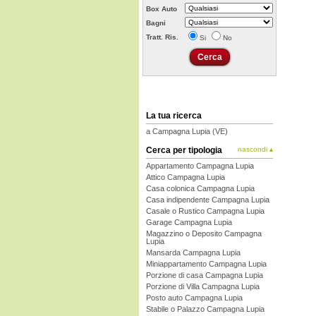
Box Auto
Bagni
Tratt. Ris.
Si
No
La tua ricerca
a Campagna Lupia (VE)
Cerca per tipologia
nascondi ▴
Appartamento Campagna Lupia
Attico Campagna Lupia
Casa colonica Campagna Lupia
Casa indipendente Campagna Lupia
Casale o Rustico Campagna Lupia
Garage Campagna Lupia
Magazzino o Deposito Campagna
Lupia
Mansarda Campagna Lupia
Miniappartamento Campagna Lupia
Porzione di casa Campagna Lupia
Porzione di Villa Campagna Lupia
Posto auto Campagna Lupia
Stabile o Palazzo Campagna Lupia