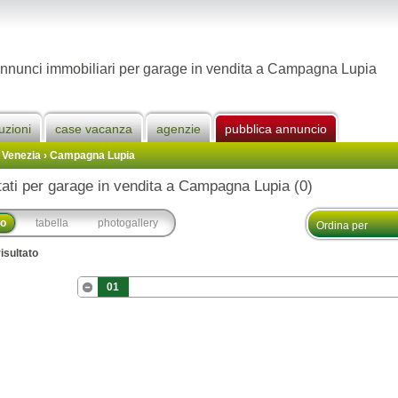
nnunci immobiliari per garage in vendita a Campagna Lupia
uzioni
case vacanza
agenzie
pubblica annuncio
 Venezia
›
Campagna Lupia
tati per garage in vendita a Campagna Lupia (0)
co
tabella
photogallery
isultato
01