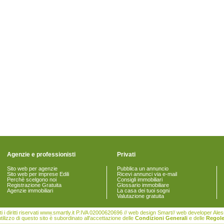
Agenzie e professionisti
Privati
Sito web per agenzie
Pubblica un annuncio
Sito web per imprese Edili
Ricevi annunci via e-mail
Perchè scelgono noi
Consigli immobiliari
Registrazione Gratuita
Glossario immobiliare
Agenzie immobiliari
La casa dei tuoi sogni
Valutazione gratuita
i i diritti riservati www.smartly.it P.IVA 02000620696 // web design Smart// web developer Al
tilizzo di questo sito è subordinato all'accettazione delle
Condizioni Generali
e delle
Regole