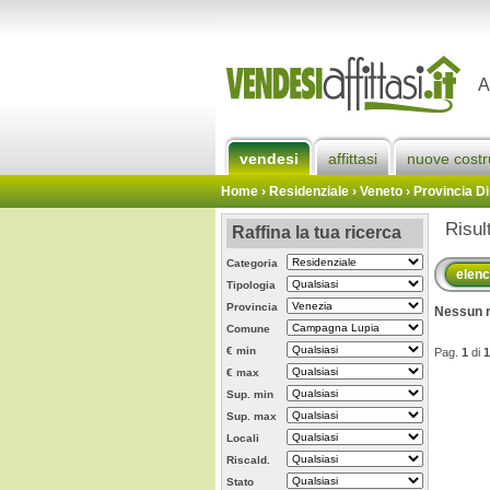
A
vendesi
affittasi
nuove costr
Home
› Residenziale › Veneto ›
Provincia Di
Risul
Raffina la tua ricerca
Categoria
elen
Tipologia
Provincia
Nessun r
Comune
€ min
Pag.
1
di
1
€ max
Sup. min
Sup. max
Locali
Riscald.
Stato