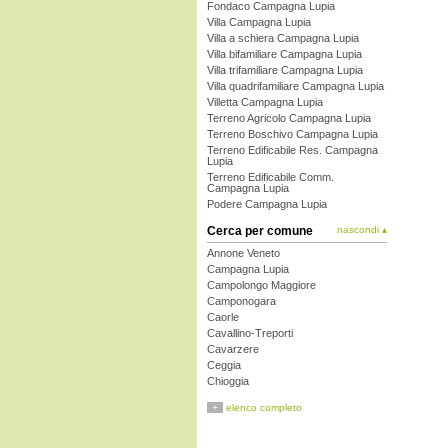
Fondaco Campagna Lupia
Villa Campagna Lupia
Villa a schiera Campagna Lupia
Villa bifamiliare Campagna Lupia
Villa trifamiliare Campagna Lupia
Villa quadrifamiliare Campagna Lupia
Villetta Campagna Lupia
Terreno Agricolo Campagna Lupia
Terreno Boschivo Campagna Lupia
Terreno Edificabile Res. Campagna
Lupia
Terreno Edificabile Comm.
Campagna Lupia
Podere Campagna Lupia
Cerca per comune
nascondi ▴
Annone Veneto
Campagna Lupia
Campolongo Maggiore
Camponogara
Caorle
Cavallino-Treporti
Cavarzere
Ceggia
Chioggia
Cinto Caomaggiore
+
elenco completo
Cona
Concordia Sagittaria
Dolo