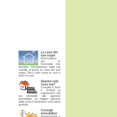
La casa dei
tuoi sogni
Ricerchiamo
per te
l'immobile che
desideri. Direttamente nella tua
casella di posta la casa dei tuoi
sogni. Dicci solo come la vuoi e
dove la vuoi.
Quanto vale
casa tua?
Compila il form
e richiedi la
valutazione del
tuo immobile alle agenzie
immobiliari. Le migliori agenzie
della zona ti forniranno una stima
gratuita.
Consigli
immobiliari
Suggerimenti e