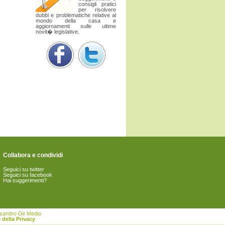
consigli pratici
per risolvere
dubbi e problematiche relative al
mondo della casa e
aggiornamenti sulle ultime
novit� legislative.
Collabora e condividi
Seguici su twitter
Seguici su facebook
Hai suggerimenti?
essandro De Medio
 della Privacy