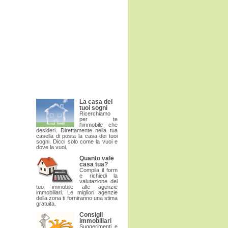
La casa dei
tuoi sogni
Ricerchiamo
per te
l'immobile che
desideri. Direttamente nella tua
casella di posta la casa dei tuoi
sogni. Dicci solo come la vuoi e
dove la vuoi.
Quanto vale
casa tua?
Compila il form
e richiedi la
valutazione del
tuo immobile alle agenzie
immobiliari. Le migliori agenzie
della zona ti forniranno una stima
gratuita.
Consigli
immobiliari
Suggerimenti e