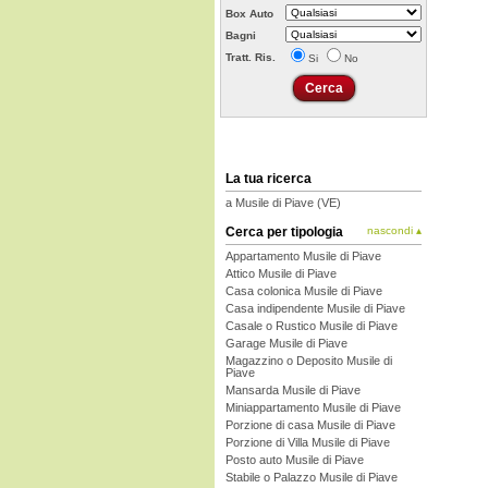
Box Auto
Bagni
Tratt. Ris.
Si
No
La tua ricerca
a Musile di Piave (VE)
Cerca per tipologia
nascondi ▴
Appartamento Musile di Piave
Attico Musile di Piave
Casa colonica Musile di Piave
Casa indipendente Musile di Piave
Casale o Rustico Musile di Piave
Garage Musile di Piave
Magazzino o Deposito Musile di
Piave
Mansarda Musile di Piave
Miniappartamento Musile di Piave
Porzione di casa Musile di Piave
Porzione di Villa Musile di Piave
Posto auto Musile di Piave
Stabile o Palazzo Musile di Piave