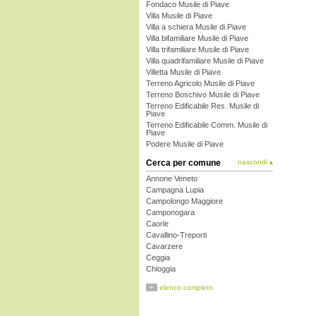
Fondaco Musile di Piave
Villa Musile di Piave
Villa a schiera Musile di Piave
Villa bifamiliare Musile di Piave
Villa trifamiliare Musile di Piave
Villa quadrifamiliare Musile di Piave
Villetta Musile di Piave
Terreno Agricolo Musile di Piave
Terreno Boschivo Musile di Piave
Terreno Edificabile Res. Musile di
Piave
Terreno Edificabile Comm. Musile di
Piave
Podere Musile di Piave
Cerca per comune
nascondi ▴
Annone Veneto
Campagna Lupia
Campolongo Maggiore
Camponogara
Caorle
Cavallino-Treporti
Cavarzere
Ceggia
Chioggia
Cinto Caomaggiore
+
elenco completo
Cona
Concordia Sagittaria
Dolo