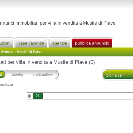
nnunci immobiliari per villa in vendita a Musile di Piave
uzioni
case vacanza
agenzie
pubblica annuncio
 Venezia
›
Musile Di Piave
tati per villa in vendita a Musile di Piave (0)
co
tabella
photogallery
isultato
01