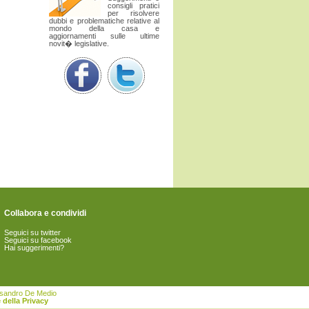
consigli pratici
per risolvere
dubbi e problematiche relative al
mondo della casa e
aggiornamenti sulle ultime
novit� legislative.
Collabora e condividi
Seguici su twitter
Seguici su facebook
Hai suggerimenti?
essandro De Medio
 della Privacy