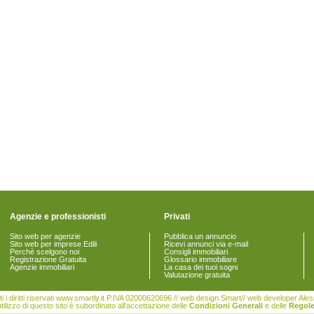
Agenzie e professionisti
Privati
Sito web per agenzie
Pubblica un annuncio
Sito web per imprese Edili
Ricevi annunci via e-mail
Perchè scelgono noi
Consigli immobiliari
Registrazione Gratuita
Glossario immobiliare
Agenzie immobiliari
La casa dei tuoi sogni
Valutazione gratuita
i i diritti riservati www.smartly.it P.IVA 02000620696 // web design Smart// web developer Al
tilizzo di questo sito è subordinato all'accettazione delle
Condizioni Generali
e delle
Regole