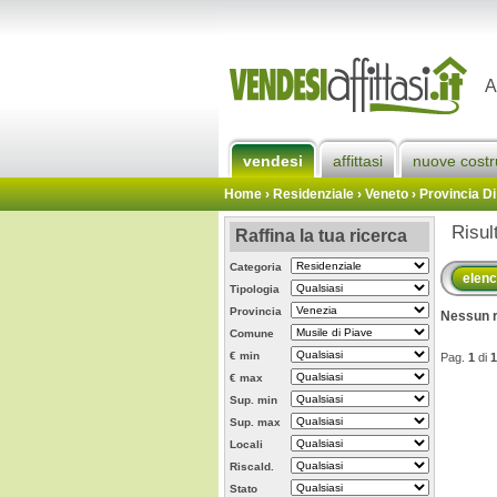
A
vendesi
affittasi
nuove costr
Home
› Residenziale › Veneto ›
Provincia Di
Risul
Raffina la tua ricerca
Categoria
elen
Tipologia
Provincia
Nessun r
Comune
€ min
Pag.
1
di
1
€ max
Sup. min
Sup. max
Locali
Riscald.
Stato