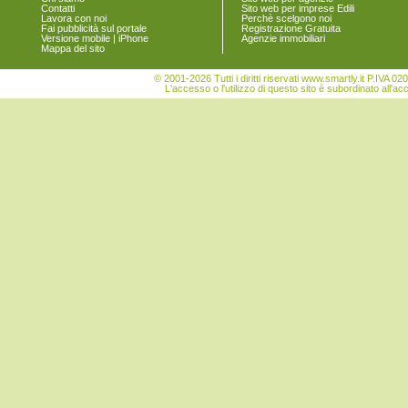
Contatti
Sito web per imprese Edili
Torre di Mosto
Lavora con noi
Perchè scelgono noi
Venezia
Fai pubblicità sul portale
Registrazione Gratuita
Versione mobile | iPhone
Agenzie immobiliari
Vigonovo
Mappa del sito
© 2001-2026 Tutti i diritti riservati www.smartly.it P.IV
L'accesso o l'utilizzo di questo sito è subordinato all'ac