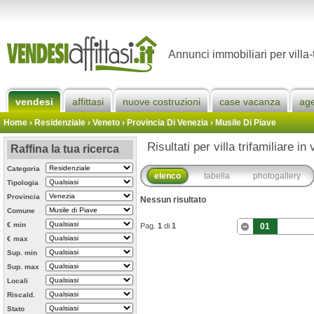
Annunci immobiliari per villa-
vendesi
affittasi
nuove costruzioni
case vacanza
ag
Home
› Residenziale › Veneto ›
Provincia Di Venezia
›
Musile Di Piave
Risultati per villa trifamiliare i
Raffina la tua ricerca
Categoria
elenco
tabella
photogallery
Tipologia
Provincia
Nessun risultato
Comune
€ min
Pag.
1
di
1
01
€ max
Sup. min
Sup. max
Locali
Riscald.
Stato