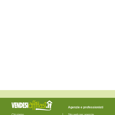
Eraclea
Fiesso d'Artico
Fossalta di Piave
Fossalta di Portogruaro
Fossò
Gruaro
Jesolo
Marcon
Martellago
Meolo
Mira
Mirano
Musile di Piave
Noale
Noventa di Piave
Pianiga
Portogruaro
Pramaggiore
Quarto d'Altino
Salzano
San Donà di Piave
San Michele al Tagliamento
Santa Maria di Sala
Santo Stino di Livenza
Scorzè
Spinea
Agenzie e professionisti
Stra
Teglio Veneto
Chi siamo
Sito web per agenzie