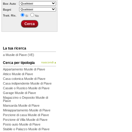
Box Auto
Bagni
Tratt. Ris.
Si
No
La tua ricerca
a Musile di Piave (VE)
Cerca per tipologia
nascondi ▴
Appartamento Musile di Piave
Attico Musile di Piave
Casa colonica Musile di Piave
Casa indipendente Musile di Piave
Casale o Rustico Musile di Piave
Garage Musile di Piave
Magazzino o Deposito Musile di
Piave
Mansarda Musile di Piave
Miniappartamento Musile di Piave
Porzione di casa Musile di Piave
Porzione di Villa Musile di Piave
Posto auto Musile di Piave
Stabile o Palazzo Musile di Piave