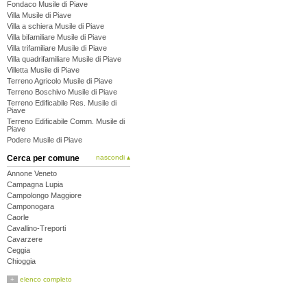
Fondaco Musile di Piave
Villa Musile di Piave
Villa a schiera Musile di Piave
Villa bifamiliare Musile di Piave
Villa trifamiliare Musile di Piave
Villa quadrifamiliare Musile di Piave
Villetta Musile di Piave
Terreno Agricolo Musile di Piave
Terreno Boschivo Musile di Piave
Terreno Edificabile Res. Musile di
Piave
Terreno Edificabile Comm. Musile di
Piave
Podere Musile di Piave
Cerca per comune
nascondi ▴
Annone Veneto
Campagna Lupia
Campolongo Maggiore
Camponogara
Caorle
Cavallino-Treporti
Cavarzere
Ceggia
Chioggia
Cinto Caomaggiore
+
elenco completo
Cona
Concordia Sagittaria
Dolo