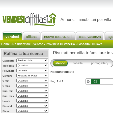
Annunci immobiliari per villa-
vendesi
affittasi
nuove costruzioni
case vacanza
ag
Home
› Residenziale › Veneto ›
Provincia Di Venezia
›
Fossalta Di Piave
Risultati per villa trifamiliare i
Raffina la tua ricerca
Categoria
elenco
tabella
photogallery
Tipologia
Provincia
Nessun risultato
Comune
€ min
Pag.
1
di
1
01
€ max
Sup. min
Sup. max
Locali
Riscald.
Stato