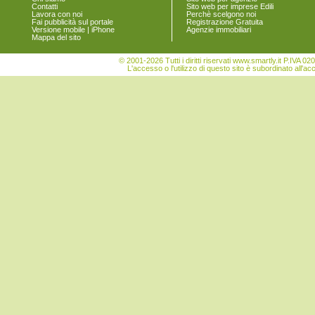
Contatti
Sito web per imprese Edili
Torre di Mosto
Lavora con noi
Perchè scelgono noi
Venezia
Fai pubblicità sul portale
Registrazione Gratuita
Versione mobile | iPhone
Agenzie immobiliari
Vigonovo
Mappa del sito
© 2001-2026 Tutti i diritti riservati www.smartly.it P.IV
L'accesso o l'utilizzo di questo sito è subordinato all'ac