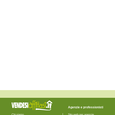
Eraclea
Fiesso d'Artico
Fossalta di Piave
Fossalta di Portogruaro
Fossò
Gruaro
Jesolo
Marcon
Martellago
Meolo
Mira
Mirano
Musile di Piave
Noale
Noventa di Piave
Pianiga
Portogruaro
Pramaggiore
Quarto d'Altino
Salzano
San Donà di Piave
San Michele al Tagliamento
Santa Maria di Sala
Santo Stino di Livenza
Scorzè
Spinea
Agenzie e professionisti
Stra
Teglio Veneto
Chi siamo
Sito web per agenzie