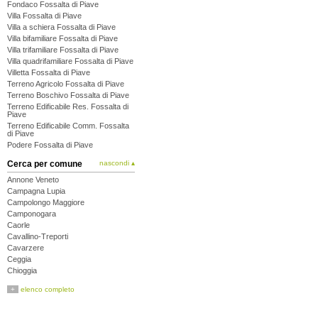
Fondaco Fossalta di Piave
Villa Fossalta di Piave
Villa a schiera Fossalta di Piave
Villa bifamiliare Fossalta di Piave
Villa trifamiliare Fossalta di Piave
Villa quadrifamiliare Fossalta di Piave
Villetta Fossalta di Piave
Terreno Agricolo Fossalta di Piave
Terreno Boschivo Fossalta di Piave
Terreno Edificabile Res. Fossalta di
Piave
Terreno Edificabile Comm. Fossalta
di Piave
Podere Fossalta di Piave
Cerca per comune
nascondi ▴
Annone Veneto
Campagna Lupia
Campolongo Maggiore
Camponogara
Caorle
Cavallino-Treporti
Cavarzere
Ceggia
Chioggia
Cinto Caomaggiore
+
elenco completo
Cona
Concordia Sagittaria
Dolo