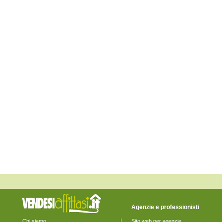
Eraclea
Fiesso d'Artico
Fossalta di Piave
Fossalta di Portogruaro
Fossò
Gruaro
Jesolo
Marcon
Martellago
Meolo
Mira
Mirano
Musile di Piave
Noale
Noventa di Piave
Pianiga
Portogruaro
Pramaggiore
Quarto d'Altino
Salzano
San Donà di Piave
San Michele al Tagliamento
Santa Maria di Sala
Santo Stino di Livenza
Scorzè
Spinea
Agenzie e professionisti
Stra
Teglio Veneto
Chi siamo
Sito web per agenzie