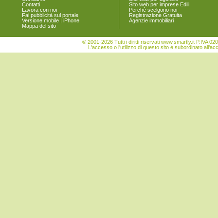
Contatti
Sito web per imprese Edili
Torre di Mosto
Lavora con noi
Perchè scelgono noi
Venezia
Fai pubblicità sul portale
Registrazione Gratuita
Versione mobile | iPhone
Agenzie immobiliari
Vigonovo
Mappa del sito
© 2001-2026 Tutti i diritti riservati www.smartly.it P.IV
L'accesso o l'utilizzo di questo sito è subordinato all'ac