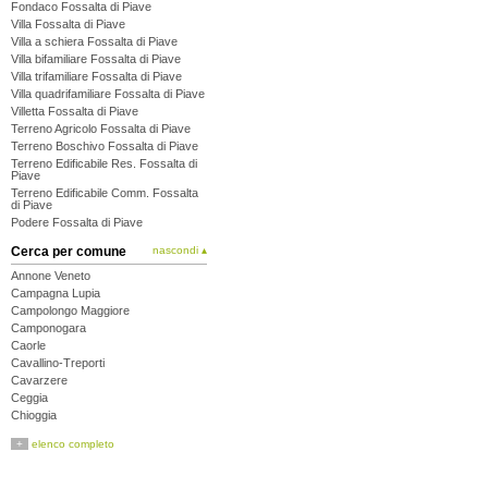
Fondaco Fossalta di Piave
Villa Fossalta di Piave
Villa a schiera Fossalta di Piave
Villa bifamiliare Fossalta di Piave
Villa trifamiliare Fossalta di Piave
Villa quadrifamiliare Fossalta di Piave
Villetta Fossalta di Piave
Terreno Agricolo Fossalta di Piave
Terreno Boschivo Fossalta di Piave
Terreno Edificabile Res. Fossalta di
Piave
Terreno Edificabile Comm. Fossalta
di Piave
Podere Fossalta di Piave
Cerca per comune
nascondi ▴
Annone Veneto
Campagna Lupia
Campolongo Maggiore
Camponogara
Caorle
Cavallino-Treporti
Cavarzere
Ceggia
Chioggia
Cinto Caomaggiore
+
elenco completo
Cona
Concordia Sagittaria
Dolo