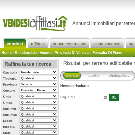
Annunci immobiliari per terren
vendesi
affittasi
nuove costruzioni
case vacanza
ag
Home
› Residenziale › Veneto ›
Provincia Di Venezia
›
Fossalta Di Piave
Risultati per terreno edificabile
Raffina la tua ricerca
Categoria
elenco
tabella
photogallery
Tipologia
Provincia
Nessun risultato
Comune
€ min
Pag.
1
di
1
01
€ max
Sup. min
Sup. max
Locali
Riscald.
Stato