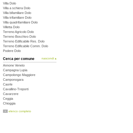
Villa Dolo
Villa a schiera Dolo
Villa bifamiliare Dolo
Villa trifamiliare Dolo
Villa quadrifamiliare Dolo
Villetta Dolo
Terreno Agricolo Dolo
Terreno Boschivo Dolo
Terreno Edificabile Res. Dolo
Terreno Edificabile Comm. Dolo
Podere Dolo
Cerca per comune
nascondi ▴
Annone Veneto
Campagna Lupia
Campolongo Maggiore
Camponogara
Caorle
Cavallino-Treporti
Cavarzere
Ceggia
Chioggia
Cinto Caomaggiore
+
elenco completo
Cona
Concordia Sagittaria
Dolo
Eraclea
Fiesso d'Artico