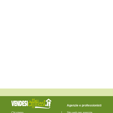
Fossalta di Piave
Fossalta di Portogruaro
Fossò
Gruaro
Jesolo
Marcon
Martellago
Meolo
Mira
Mirano
Musile di Piave
Noale
Noventa di Piave
Pianiga
Portogruaro
Pramaggiore
Quarto d'Altino
Salzano
San Donà di Piave
San Michele al Tagliamento
Santa Maria di Sala
Santo Stino di Livenza
Scorzè
Spinea
Stra
Teglio Veneto
Agenzie e professionisti
Torre di Mosto
Venezia
Chi siamo
Sito web per agenzie