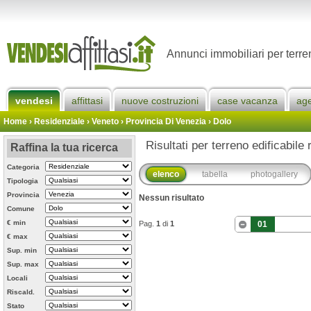
Annunci immobiliari per terren
vendesi
affittasi
nuove costruzioni
case vacanza
ag
Home
› Residenziale › Veneto ›
Provincia Di Venezia
›
Dolo
Risultati per terreno edificabile 
Raffina la tua ricerca
Categoria
elenco
tabella
photogallery
Tipologia
Provincia
Nessun risultato
Comune
€ min
Pag.
1
di
1
01
€ max
Sup. min
Sup. max
Locali
Riscald.
Stato