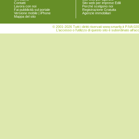
Contatti
Sito web per imprese Edili
Vigonovo
Lavora con noi
Perchè scelgono noi
Fai pubblicità sul portale
Registrazione Gratuita
Versione mobile | iPhone
Agenzie immobiliari
Mappa del sito
© 2001-2026 Tutti i diritti riservati www.smartly.it P.IV
L'accesso o l'utilizzo di questo sito è subordinato all'ac