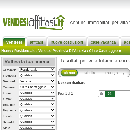
Annunci immobiliari per villa
vendesi
affittasi
nuove costruzioni
case vacanza
ag
Home
› Residenziale › Veneto ›
Provincia Di Venezia
›
Cinto Caomaggiore
Risultati per villa trifamiliare 
Raffina la tua ricerca
Categoria
elenco
tabella
photogallery
Tipologia
Provincia
Nessun risultato
Comune
€ min
Pag.
1
di
1
01
€ max
Sup. min
Sup. max
Locali
Riscald.
Stato