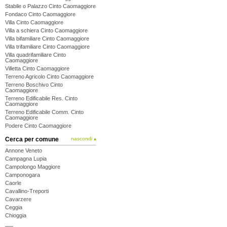
Stabile o Palazzo Cinto Caomaggiore
Fondaco Cinto Caomaggiore
Villa Cinto Caomaggiore
Villa a schiera Cinto Caomaggiore
Villa bifamiliare Cinto Caomaggiore
Villa trifamiliare Cinto Caomaggiore
Villa quadrifamiliare Cinto
Caomaggiore
Villetta Cinto Caomaggiore
Terreno Agricolo Cinto Caomaggiore
Terreno Boschivo Cinto
Caomaggiore
Terreno Edificabile Res. Cinto
Caomaggiore
Terreno Edificabile Comm. Cinto
Caomaggiore
Podere Cinto Caomaggiore
Cerca per comune
nascondi ▴
Annone Veneto
Campagna Lupia
Campolongo Maggiore
Camponogara
Caorle
Cavallino-Treporti
Cavarzere
Ceggia
Chioggia
Cinto Caomaggiore