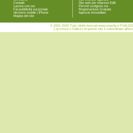
Spinea
Contatti
Sito web per imprese Edili
Lavora con noi
Perchè scelgono noi
Stra
Fai pubblicità sul portale
Registrazione Gratuita
Teglio Veneto
Versione mobile | iPhone
Agenzie immobiliari
Mappa del sito
Torre di Mosto
Venezia
© 2001-2026 Tutti i diritti riservati www.smartly.it P.IV
Vigonovo
L'accesso o l'utilizzo di questo sito è subordinato all'ac