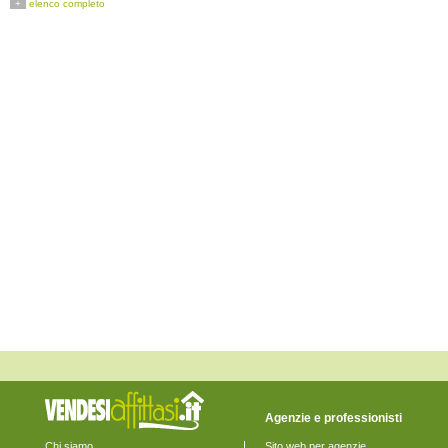
+
elenco completo
Cona
Concordia Sagittaria
Dolo
Eraclea
Fiesso d'Artico
Fossalta di Piave
Fossalta di Portogruaro
Fossò
Gruaro
Jesolo
Marcon
Martellago
Meolo
Mira
Mirano
Musile di Piave
Noale
Noventa di Piave
Pianiga
Portogruaro
Pramaggiore
Quarto d'Altino
Salzano
San Donà di Piave
San Michele al Tagliamento
Santa Maria di Sala
Agenzie e professionisti
Santo Stino di Livenza
Scorzè
Chi siamo
Sito web per agenzie