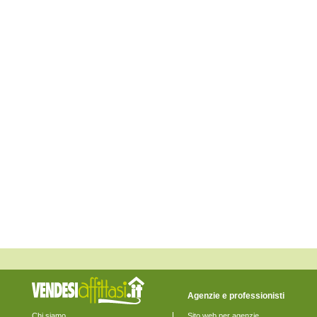
Lerici
Levanto
Maissana
Monterosso al Mare
Ortonovo
Pignone
Portovenere
Riccò del Golfo di Spezia
Riomaggiore
Rocchetta di Vara
Santo Stefano di Magra
Sarzana
Sesta Godano
Varese Ligure
Vernazza
Vezzano Ligure
Zignago
Agenzie e professionisti
Chi siamo
Sito web per agenzie