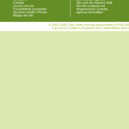
Contatti
Sito web per imprese Edili
Lavora con noi
Perchè scelgono noi
Fai pubblicità sul portale
Registrazione Gratuita
Versione mobile | iPhone
Agenzie immobiliari
Mappa del sito
© 2001-2026 Tutti i diritti riservati www.smartly.it P.IV
L'accesso o l'utilizzo di questo sito è subordinato all'ac