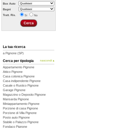
Box Auto
Bagni
Tratt. Ris.
Si
No
La tua ricerca
a Pignone (SP)
Cerca per tipologia
nascondi ▴
Appartamento Pignone
Attico Pignone
Casa colonica Pignone
Casa indipendente Pignone
Casale o Rustico Pignone
Garage Pignone
Magazzino o Deposito Pignone
Mansarda Pignone
Miniappartamento Pignone
Porzione di casa Pignone
Porzione di Villa Pignone
Posto auto Pignone
Stabile o Palazzo Pignone
Fondaco Pignone