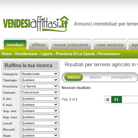
Annunci immobiliari per terre
vendesi
affittasi
nuove costruzioni
case vacanza
ag
Home
› Residenziale › Liguria ›
Provincia Di La Spezia
›
Portovenere
Risultati per terreno agricolo in
Raffina la tua ricerca
Categoria
elenco
tabella
photogallery
Tipologia
Provincia
Nessun risultato
Comune
€ min
Pag.
1
di
1
01
€ max
Sup. min
Sup. max
Locali
Riscald.
Stato