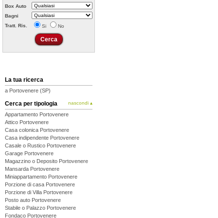
Box Auto
Bagni
Tratt. Ris.
Si
No
La tua ricerca
a Portovenere (SP)
Cerca per tipologia
nascondi ▴
Appartamento Portovenere
Attico Portovenere
Casa colonica Portovenere
Casa indipendente Portovenere
Casale o Rustico Portovenere
Garage Portovenere
Magazzino o Deposito Portovenere
Mansarda Portovenere
Miniappartamento Portovenere
Porzione di casa Portovenere
Porzione di Villa Portovenere
Posto auto Portovenere
Stabile o Palazzo Portovenere
Fondaco Portovenere