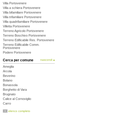
Villa Portovenere
Villa a schiera Portovenere
Villa bifamiliare Portovenere
Villa trifamiliare Portovenere
Villa quadrifamiliare Portovenere
Villetta Portovenere
Terreno Agricolo Portovenere
Terreno Boschivo Portovenere
Terreno Edificabile Res. Portovenere
Terreno Edificabile Comm.
Portovenere
Podere Portovenere
Cerca per comune
nascondi ▴
Ameglia
Arcola
Beverino
Bolano
Bonassola
Borghetto di Vara
Brugnato
Calice al Cornoviglio
Carro
Carrodano
+
elenco completo
Castelnuovo Magra
Deiva Marina
Follo
Framura