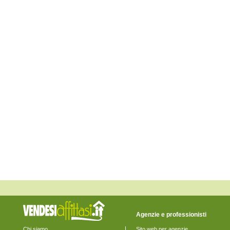
La Spezia
Lerici
Levanto
Maissana
Monterosso al Mare
Ortonovo
Pignone
Portovenere
Riccò del Golfo di Spezia
Riomaggiore
Rocchetta di Vara
Santo Stefano di Magra
Sarzana
Sesta Godano
Varese Ligure
Vernazza
Vezzano Ligure
Zignago
Agenzie e professionisti
Chi siamo
Sito web per agenzie