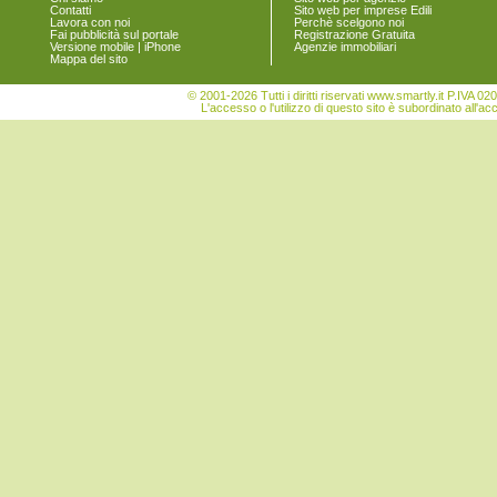
Contatti
Sito web per imprese Edili
Lavora con noi
Perchè scelgono noi
Fai pubblicità sul portale
Registrazione Gratuita
Versione mobile | iPhone
Agenzie immobiliari
Mappa del sito
© 2001-2026 Tutti i diritti riservati www.smartly.it P.IV
L'accesso o l'utilizzo di questo sito è subordinato all'ac