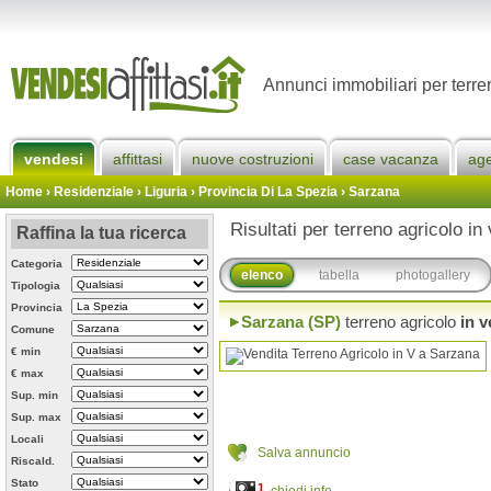
Annunci immobiliari per terre
vendesi
affittasi
nuove costruzioni
case vacanza
ag
Home
› Residenziale › Liguria ›
Provincia Di La Spezia
›
Sarzana
Risultati per terreno agricolo in
Raffina la tua ricerca
Categoria
elenco
tabella
photogallery
Tipologia
Provincia
Sarzana (SP)
terreno agricolo
in v
Comune
€ min
€ max
Sup. min
Sup. max
Locali
Salva annuncio
Riscald.
Stato
1