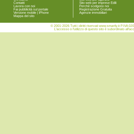
Contatti
Sito web per imprese Edili
Lavora con noi
Perchè scelgono noi
Fai pubblicità sul portale
Registrazione Gratuita
Versione mobile | iPhone
Agenzie immobiliari
Mappa del sito
© 2001-2026 Tutti i diritti riservati www.smartly.it P.IV
L'accesso o l'utilizzo di questo sito è subordinato all'ac