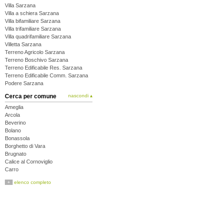
Villa Sarzana
Villa a schiera Sarzana
Villa bifamiliare Sarzana
Villa trifamiliare Sarzana
Villa quadrifamiliare Sarzana
Villetta Sarzana
Terreno Agricolo Sarzana
Terreno Boschivo Sarzana
Terreno Edificabile Res. Sarzana
Terreno Edificabile Comm. Sarzana
Podere Sarzana
Cerca per comune
nascondi ▴
Ameglia
Arcola
Beverino
Bolano
Bonassola
Borghetto di Vara
Brugnato
Calice al Cornoviglio
Carro
Carrodano
+
elenco completo
Castelnuovo Magra
Deiva Marina
Follo
Framura
La Spezia