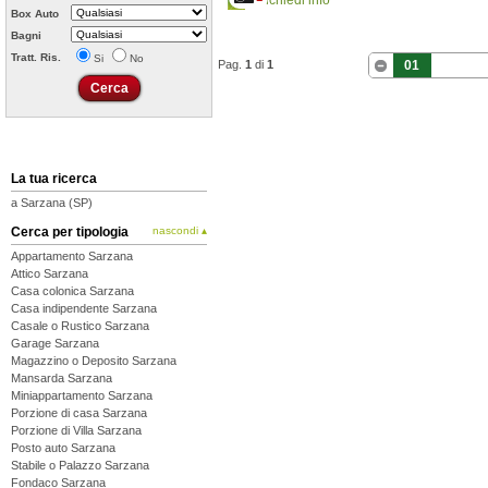
Richiedi info
Box Auto
Bagni
Tratt. Ris.
Si
No
Pag.
1
di
1
01
La tua ricerca
a Sarzana (SP)
Cerca per tipologia
nascondi ▴
Appartamento Sarzana
Attico Sarzana
Casa colonica Sarzana
Casa indipendente Sarzana
Casale o Rustico Sarzana
Garage Sarzana
Magazzino o Deposito Sarzana
Mansarda Sarzana
Miniappartamento Sarzana
Porzione di casa Sarzana
Porzione di Villa Sarzana
Posto auto Sarzana
Stabile o Palazzo Sarzana
Fondaco Sarzana