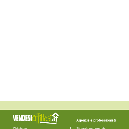
Lerici
Levanto
Maissana
Monterosso al Mare
Ortonovo
Pignone
Portovenere
Riccò del Golfo di Spezia
Riomaggiore
Rocchetta di Vara
Santo Stefano di Magra
Sarzana
Sesta Godano
Varese Ligure
Vernazza
Vezzano Ligure
Zignago
Agenzie e professionisti
Chi siamo
Sito web per agenzie