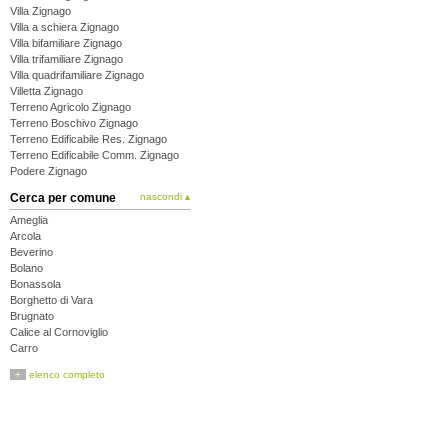
Villa Zignago
Villa a schiera Zignago
Villa bifamiliare Zignago
Villa trifamiliare Zignago
Villa quadrifamiliare Zignago
Villetta Zignago
Terreno Agricolo Zignago
Terreno Boschivo Zignago
Terreno Edificabile Res. Zignago
Terreno Edificabile Comm. Zignago
Podere Zignago
Cerca per comune
nascondi ▴
Ameglia
Arcola
Beverino
Bolano
Bonassola
Borghetto di Vara
Brugnato
Calice al Cornoviglio
Carro
Carrodano
+
elenco completo
Castelnuovo Magra
Deiva Marina
Follo
Framura
La Spezia