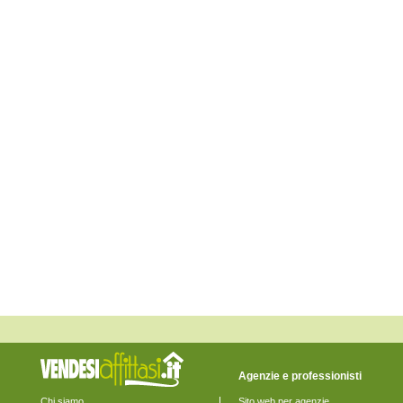
Lerici
Levanto
Maissana
Monterosso al Mare
Ortonovo
Pignone
Portovenere
Riccò del Golfo di Spezia
Riomaggiore
Rocchetta di Vara
Santo Stefano di Magra
Sarzana
Sesta Godano
Varese Ligure
Vernazza
Vezzano Ligure
Zignago
Agenzie e professionisti
Chi siamo
Sito web per agenzie