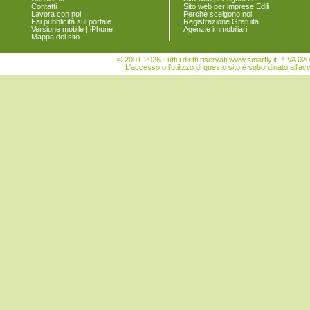
Contatti
Sito web per imprese Edili
Lavora con noi
Perchè scelgono noi
Fai pubblicità sul portale
Registrazione Gratuita
Versione mobile | iPhone
Agenzie immobiliari
Mappa del sito
© 2001-2026 Tutti i diritti riservati www.smartly.it P.IV
L'accesso o l'utilizzo di questo sito è subordinato all'ac