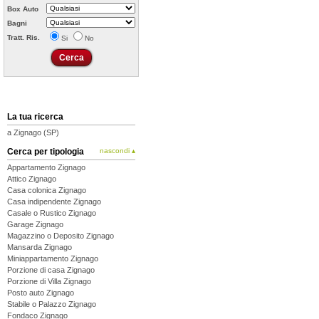
Box Auto
Bagni
Tratt. Ris.
Si
No
La tua ricerca
a Zignago (SP)
Cerca per tipologia
nascondi ▴
Appartamento Zignago
Attico Zignago
Casa colonica Zignago
Casa indipendente Zignago
Casale o Rustico Zignago
Garage Zignago
Magazzino o Deposito Zignago
Mansarda Zignago
Miniappartamento Zignago
Porzione di casa Zignago
Porzione di Villa Zignago
Posto auto Zignago
Stabile o Palazzo Zignago
Fondaco Zignago