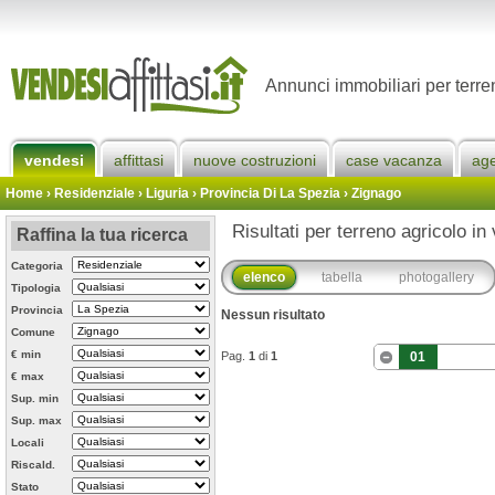
Annunci immobiliari per terre
vendesi
affittasi
nuove costruzioni
case vacanza
ag
Home
› Residenziale › Liguria ›
Provincia Di La Spezia
›
Zignago
Risultati per terreno agricolo in
Raffina la tua ricerca
Categoria
elenco
tabella
photogallery
Tipologia
Provincia
Nessun risultato
Comune
€ min
Pag.
1
di
1
01
€ max
Sup. min
Sup. max
Locali
Riscald.
Stato