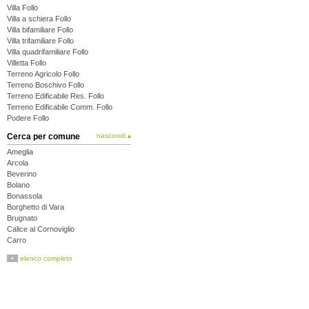
Villa Follo
Villa a schiera Follo
Villa bifamiliare Follo
Villa trifamiliare Follo
Villa quadrifamiliare Follo
Villetta Follo
Terreno Agricolo Follo
Terreno Boschivo Follo
Terreno Edificabile Res. Follo
Terreno Edificabile Comm. Follo
Podere Follo
Cerca per comune
nascondi ▴
Ameglia
Arcola
Beverino
Bolano
Bonassola
Borghetto di Vara
Brugnato
Calice al Cornoviglio
Carro
Carrodano
+
elenco completo
Castelnuovo Magra
Deiva Marina
Follo
Framura
La Spezia