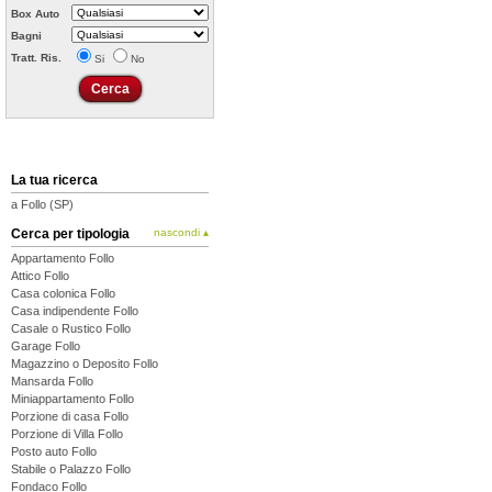
Box Auto
Bagni
Tratt. Ris.
Si
No
La tua ricerca
a Follo (SP)
Cerca per tipologia
nascondi ▴
Appartamento Follo
Attico Follo
Casa colonica Follo
Casa indipendente Follo
Casale o Rustico Follo
Garage Follo
Magazzino o Deposito Follo
Mansarda Follo
Miniappartamento Follo
Porzione di casa Follo
Porzione di Villa Follo
Posto auto Follo
Stabile o Palazzo Follo
Fondaco Follo