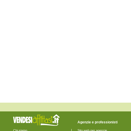
Lerici
Levanto
Maissana
Monterosso al Mare
Ortonovo
Pignone
Portovenere
Riccò del Golfo di Spezia
Riomaggiore
Rocchetta di Vara
Santo Stefano di Magra
Sarzana
Sesta Godano
Varese Ligure
Vernazza
Vezzano Ligure
Zignago
Agenzie e professionisti
Chi siamo
Sito web per agenzie