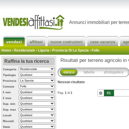
Annunci immobiliari per terre
vendesi
affittasi
nuove costruzioni
case vacanza
ag
Home
› Residenziale › Liguria ›
Provincia Di La Spezia
›
Follo
Risultati per terreno agricolo in 
Raffina la tua ricerca
Categoria
elenco
tabella
photogallery
Tipologia
Provincia
Nessun risultato
Comune
€ min
Pag.
1
di
1
01
€ max
Sup. min
Sup. max
Locali
Riscald.
Stato