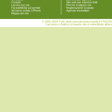
Contatti
Sito web per imprese Edili
Lavora con noi
Perchè scelgono noi
Fai pubblicità sul portale
Registrazione Gratuita
Versione mobile | iPhone
Agenzie immobiliari
Mappa del sito
© 2001-2026 Tutti i diritti riservati www.smartly.it P.IV
L'accesso o l'utilizzo di questo sito è subordinato all'ac