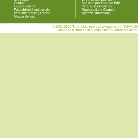
Zignago
Contatti
Sito web per imprese Edili
Lavora con noi
Perchè scelgono noi
Fai pubblicità sul portale
Registrazione Gratuita
Versione mobile | iPhone
Agenzie immobiliari
Mappa del sito
© 2001-2026 Tutti i diritti riservati www.smartly.it P.IV
L'accesso o l'utilizzo di questo sito è subordinato all'ac