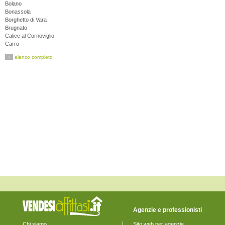
Bolano
Bonassola
Borghetto di Vara
Brugnato
Calice al Cornoviglio
Carro
Carrodano
+
elenco completo
Castelnuovo Magra
Deiva Marina
Follo
Framura
La Spezia
Lerici
Levanto
Maissana
Monterosso al Mare
Ortonovo
Pignone
Portovenere
Riccò del Golfo di Spezia
Riomaggiore
Rocchetta di Vara
Santo Stefano di Magra
Sarzana
Sesta Godano
Varese Ligure
Agenzie e professionisti
Vernazza
Vezzano Ligure
Chi siamo
Sito web per agenzie