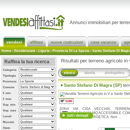
Annunci immobiliari per terre
vendesi
affittasi
nuove costruzioni
case vacanza
ag
Home
› Residenziale › Liguria ›
Provincia Di La Spezia
›
Santo Stefano Di Magr
Risultati per terreno agricolo i
Raffina la tua ricerca
Categoria
elenco
tabella
photogallery
Tipologia
Provincia
Santo Stefano Di Magra (SP)
ter
Comune
€ min
€ max
2
M
5180
Sup. min
ZONA VIA CISA VECCHIA. TERREN
Sup. max
AGRICOLO DI 5180 MQ ACCESSIBILE CON
1
tutti i dettagli
Locali
MEZZI. CLASSE ENERGETICA: Non ...
Riscald.
Stato