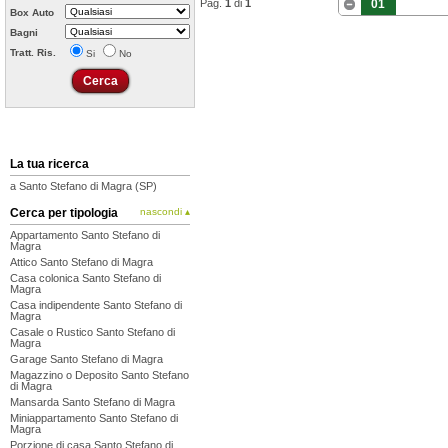
Pag.
1
di
1
01
Box Auto
Bagni
Tratt. Ris.
Si
No
La tua ricerca
a Santo Stefano di Magra (SP)
Cerca per tipologia
nascondi ▴
Appartamento Santo Stefano di
Magra
Attico Santo Stefano di Magra
Casa colonica Santo Stefano di
Magra
Casa indipendente Santo Stefano di
Magra
Casale o Rustico Santo Stefano di
Magra
Garage Santo Stefano di Magra
Magazzino o Deposito Santo Stefano
di Magra
Mansarda Santo Stefano di Magra
Miniappartamento Santo Stefano di
Magra
Porzione di casa Santo Stefano di