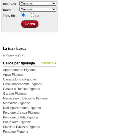
Box Auto
Bagni
Tratt. Ris.
Si
No
La tua ricerca
a Pignone (SP)
Cerca per tipologia
nascondi ▴
Appartamento Pignone
Attico Pignone
Casa colonica Pignone
Casa indipendente Pignone
Casale o Rustico Pignone
Garage Pignone
Magazzino o Deposito Pignone
Mansarda Pignone
Miniappartamento Pignone
Porzione di casa Pignone
Porzione di Villa Pignone
Posto auto Pignone
Stabile o Palazzo Pignone
Fondaco Pignone