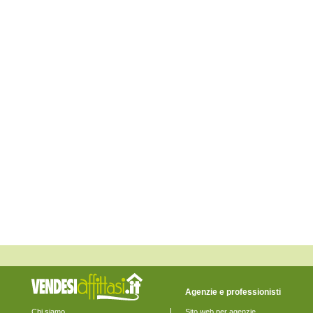
Lerici
Levanto
Maissana
Monterosso al Mare
Ortonovo
Pignone
Portovenere
Riccò del Golfo di Spezia
Riomaggiore
Rocchetta di Vara
Santo Stefano di Magra
Sarzana
Sesta Godano
Varese Ligure
Vernazza
Vezzano Ligure
Zignago
Agenzie e professionisti
Chi siamo
Sito web per agenzie