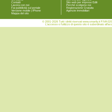
Contatti
Sito web per imprese Edili
Lavora con noi
Perchè scelgono noi
Fai pubblicità sul portale
Registrazione Gratuita
Versione mobile | iPhone
Agenzie immobiliari
Mappa del sito
© 2001-2026 Tutti i diritti riservati www.smartly.it P.IV
L'accesso o l'utilizzo di questo sito è subordinato all'ac