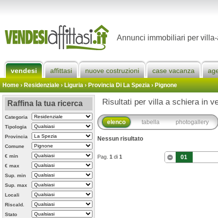
Annunci immobiliari per villa
vendesi
affittasi
nuove costruzioni
case vacanza
ag
Home
› Residenziale › Liguria ›
Provincia Di La Spezia
›
Pignone
Risultati per villa a schiera in 
Raffina la tua ricerca
Categoria
elenco
tabella
photogallery
Tipologia
Provincia
Nessun risultato
Comune
€ min
Pag.
1
di
1
01
€ max
Sup. min
Sup. max
Locali
Riscald.
Stato