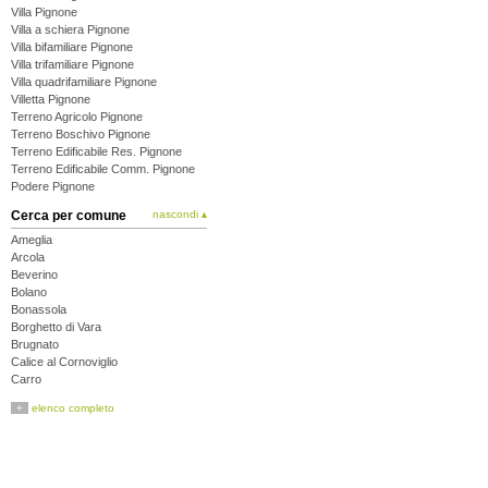
Villa Pignone
Villa a schiera Pignone
Villa bifamiliare Pignone
Villa trifamiliare Pignone
Villa quadrifamiliare Pignone
Villetta Pignone
Terreno Agricolo Pignone
Terreno Boschivo Pignone
Terreno Edificabile Res. Pignone
Terreno Edificabile Comm. Pignone
Podere Pignone
Cerca per comune
nascondi ▴
Ameglia
Arcola
Beverino
Bolano
Bonassola
Borghetto di Vara
Brugnato
Calice al Cornoviglio
Carro
Carrodano
+
elenco completo
Castelnuovo Magra
Deiva Marina
Follo
Framura
La Spezia