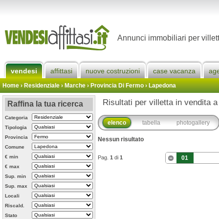
Annunci immobiliari per ville
vendesi
affittasi
nuove costruzioni
case vacanza
ag
Home
› Residenziale › Marche ›
Provincia Di Fermo
›
Lapedona
Risultati per villetta in vendita
Raffina la tua ricerca
Categoria
elenco
tabella
photogallery
Tipologia
Provincia
Nessun risultato
Comune
€ min
Pag.
1
di
1
01
€ max
Sup. min
Sup. max
Locali
Riscald.
Stato