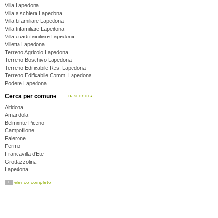
Villa Lapedona
Villa a schiera Lapedona
Villa bifamiliare Lapedona
Villa trifamiliare Lapedona
Villa quadrifamiliare Lapedona
Villetta Lapedona
Terreno Agricolo Lapedona
Terreno Boschivo Lapedona
Terreno Edificabile Res. Lapedona
Terreno Edificabile Comm. Lapedona
Podere Lapedona
Cerca per comune
nascondi ▴
Altidona
Amandola
Belmonte Piceno
Campofilone
Falerone
Fermo
Francavilla d'Ete
Grottazzolina
Lapedona
Magliano di Tenna
+
elenco completo
Massa Fermana
Monsampietro Morico
Montappone
Monte Giberto
Monte Rinaldo