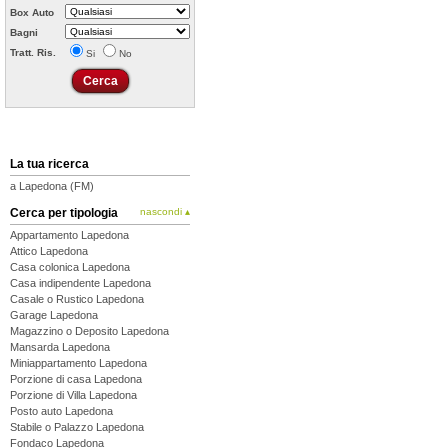
Box Auto
Bagni
Tratt. Ris.
Si
No
La tua ricerca
a Lapedona (FM)
Cerca per tipologia
nascondi ▴
Appartamento Lapedona
Attico Lapedona
Casa colonica Lapedona
Casa indipendente Lapedona
Casale o Rustico Lapedona
Garage Lapedona
Magazzino o Deposito Lapedona
Mansarda Lapedona
Miniappartamento Lapedona
Porzione di casa Lapedona
Porzione di Villa Lapedona
Posto auto Lapedona
Stabile o Palazzo Lapedona
Fondaco Lapedona