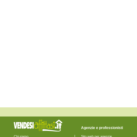
Monte San Pietrangeli
Monte Urano
Monte Vidon Combatte
Monte Vidon Corrado
Montefalcone Appennino
Montefortino
Montegiorgio
Montegranaro
Monteleone di Fermo
Montelparo
Monterubbiano
Montottone
Moresco
Ortezzano
Pedaso
Petritoli
Ponzano di Fermo
Porto San Giorgio
Porto Sant'Elpidio
Rapagnano
Sant'Elpidio a Mare
Santa Vittoria in Matenano
Servigliano
Smerillo
Torre San Patrizio
Agenzie e professionisti
Chi siamo
Sito web per agenzie