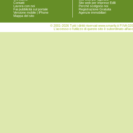
Contatti
Sito web per imprese Edili
Lavora con noi
Perchè scelgono noi
Fai pubblicità sul portale
Registrazione Gratuita
Versione mobile | iPhone
Agenzie immobiliari
Mappa del sito
© 2001-2026 Tutti i diritti riservati www.smartly.it P.IV
L'accesso o l'utilizzo di questo sito è subordinato all'ac