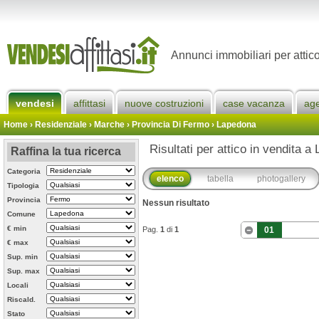
Annunci immobiliari per attic
vendesi
affittasi
nuove costruzioni
case vacanza
ag
Home
› Residenziale › Marche ›
Provincia Di Fermo
›
Lapedona
Risultati per attico in vendita a
Raffina la tua ricerca
Categoria
elenco
tabella
photogallery
Tipologia
Provincia
Nessun risultato
Comune
€ min
Pag.
1
di
1
01
€ max
Sup. min
Sup. max
Locali
Riscald.
Stato