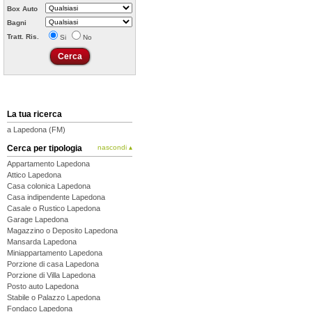
Box Auto
Bagni
Tratt. Ris.
Si
No
La tua ricerca
a Lapedona (FM)
Cerca per tipologia
nascondi ▴
Appartamento Lapedona
Attico Lapedona
Casa colonica Lapedona
Casa indipendente Lapedona
Casale o Rustico Lapedona
Garage Lapedona
Magazzino o Deposito Lapedona
Mansarda Lapedona
Miniappartamento Lapedona
Porzione di casa Lapedona
Porzione di Villa Lapedona
Posto auto Lapedona
Stabile o Palazzo Lapedona
Fondaco Lapedona