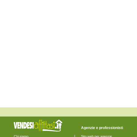
Monte San Pietrangeli
Monte Urano
Monte Vidon Combatte
Monte Vidon Corrado
Montefalcone Appennino
Montefortino
Montegiorgio
Montegranaro
Monteleone di Fermo
Montelparo
Monterubbiano
Montottone
Moresco
Ortezzano
Pedaso
Petritoli
Ponzano di Fermo
Porto San Giorgio
Porto Sant'Elpidio
Rapagnano
Sant'Elpidio a Mare
Santa Vittoria in Matenano
Servigliano
Smerillo
Torre San Patrizio
Agenzie e professionisti
Chi siamo
Sito web per agenzie