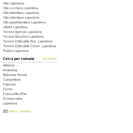
Villa Lapedona
Villa a schiera Lapedona
Villa bifamiliare Lapedona
Villa trifamiliare Lapedona
Villa quadrifamiliare Lapedona
Villetta Lapedona
Terreno Agricolo Lapedona
Terreno Boschivo Lapedona
Terreno Edificabile Res. Lapedona
Terreno Edificabile Comm. Lapedona
Podere Lapedona
Cerca per comune
nascondi ▴
Altidona
Amandola
Belmonte Piceno
Campofilone
Falerone
Fermo
Francavilla d'Ete
Grottazzolina
Lapedona
Magliano di Tenna
+
elenco completo
Massa Fermana
Monsampietro Morico
Montappone
Monte Giberto
Monte Rinaldo