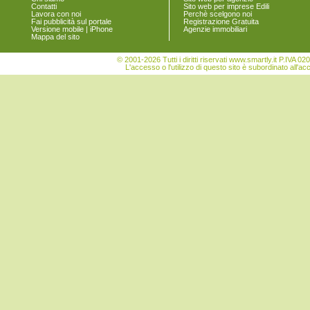
Contatti
Sito web per imprese Edili
Lavora con noi
Perchè scelgono noi
Fai pubblicità sul portale
Registrazione Gratuita
Versione mobile | iPhone
Agenzie immobiliari
Mappa del sito
© 2001-2026 Tutti i diritti riservati www.smartly.it P.IV
L'accesso o l'utilizzo di questo sito è subordinato all'ac