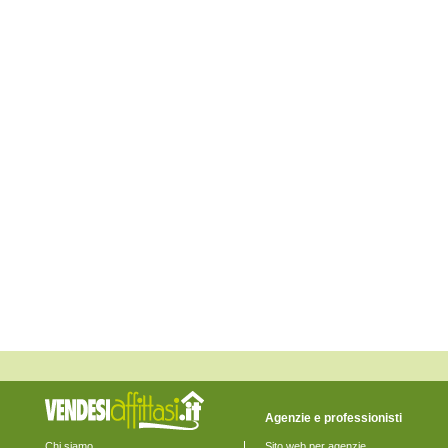
Monte San Pietrangeli
Monte Urano
Monte Vidon Combatte
Monte Vidon Corrado
Montefalcone Appennino
Montefortino
Montegiorgio
Montegranaro
Monteleone di Fermo
Montelparo
Monterubbiano
Montottone
Moresco
Ortezzano
Pedaso
Petritoli
Ponzano di Fermo
Porto San Giorgio
Porto Sant'Elpidio
Rapagnano
Sant'Elpidio a Mare
Santa Vittoria in Matenano
Servigliano
Smerillo
Torre San Patrizio
Agenzie e professionisti
Chi siamo
Sito web per agenzie