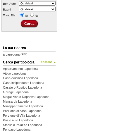
Box Auto
Bagni
Tratt. Ris.
Si
No
La tua ricerca
a Lapedona (FM)
Cerca per tipologia
nascondi ▴
Appartamento Lapedona
Attico Lapedona
Casa colonica Lapedona
Casa indipendente Lapedona
Casale o Rustico Lapedona
Garage Lapedona
Magazzino o Deposito Lapedona
Mansarda Lapedona
Miniappartamento Lapedona
Porzione di casa Lapedona
Porzione di Villa Lapedona
Posto auto Lapedona
Stabile o Palazzo Lapedona
Fondaco Lapedona