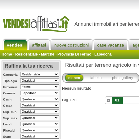
Annunci immobiliari per terr
vendesi
affittasi
nuove costruzioni
case vacanza
ag
Home
› Residenziale › Marche ›
Provincia Di Fermo
›
Lapedona
Risultati per terreno agricolo i
Raffina la tua ricerca
Categoria
elenco
tabella
photogallery
Tipologia
Provincia
Nessun risultato
Comune
€ min
Pag.
1
di
1
01
€ max
Sup. min
Sup. max
Locali
Riscald.
Stato