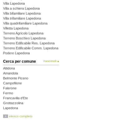
Villa Lapedona
Villa a schiera Lapedona
Villa bifamiliare Lapedona
Villa trifamiliare Lapedona
Villa quadrifamiliare Lapedona
Villetta Lapedona
Terreno Agricolo Lapedona
Terreno Boschivo Lapedona
Terreno Edificabile Res. Lapedona
Terreno Edificabile Comm. Lapedona
Podere Lapedona
Cerca per comune
nascondi ▴
Altidona
Amandola
Belmonte Piceno
Campofilone
Falerone
Fermo
Francavilla d'Ete
Grottazzolina
Lapedona
Magliano di Tenna
+
elenco completo
Massa Fermana
Monsampietro Morico
Montappone
Monte Giberto
Monte Rinaldo