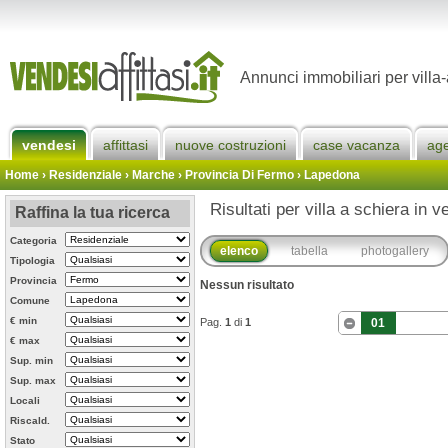
Annunci immobiliari per villa
vendesi
affittasi
nuove costruzioni
case vacanza
ag
Home
› Residenziale › Marche ›
Provincia Di Fermo
›
Lapedona
Risultati per villa a schiera in 
Raffina la tua ricerca
Categoria
elenco
tabella
photogallery
Tipologia
Provincia
Nessun risultato
Comune
€ min
Pag.
1
di
1
01
€ max
Sup. min
Sup. max
Locali
Riscald.
Stato