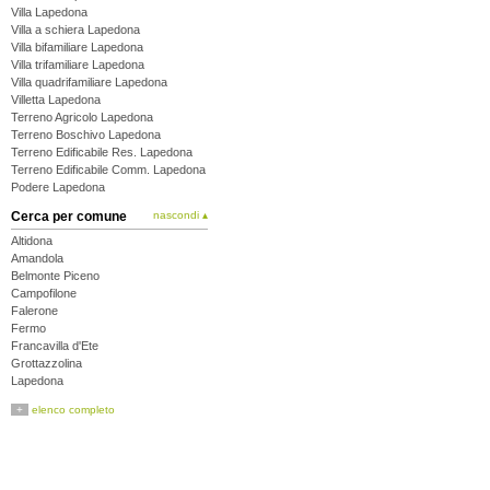
Villa Lapedona
Villa a schiera Lapedona
Villa bifamiliare Lapedona
Villa trifamiliare Lapedona
Villa quadrifamiliare Lapedona
Villetta Lapedona
Terreno Agricolo Lapedona
Terreno Boschivo Lapedona
Terreno Edificabile Res. Lapedona
Terreno Edificabile Comm. Lapedona
Podere Lapedona
Cerca per comune
nascondi ▴
Altidona
Amandola
Belmonte Piceno
Campofilone
Falerone
Fermo
Francavilla d'Ete
Grottazzolina
Lapedona
Magliano di Tenna
+
elenco completo
Massa Fermana
Monsampietro Morico
Montappone
Monte Giberto
Monte Rinaldo