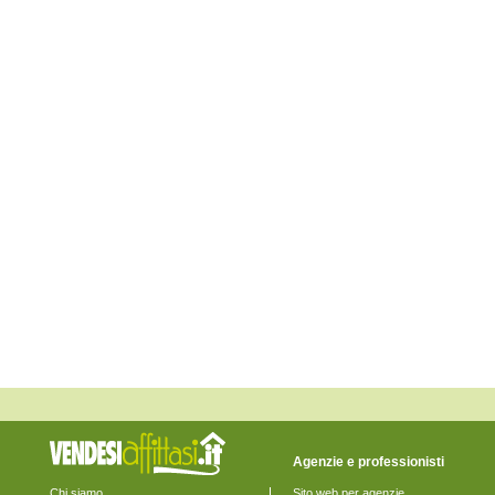
Monte San Pietrangeli
Monte Urano
Monte Vidon Combatte
Monte Vidon Corrado
Montefalcone Appennino
Montefortino
Montegiorgio
Montegranaro
Monteleone di Fermo
Montelparo
Monterubbiano
Montottone
Moresco
Ortezzano
Pedaso
Petritoli
Ponzano di Fermo
Porto San Giorgio
Porto Sant'Elpidio
Rapagnano
Sant'Elpidio a Mare
Santa Vittoria in Matenano
Servigliano
Smerillo
Torre San Patrizio
Agenzie e professionisti
Chi siamo
Sito web per agenzie