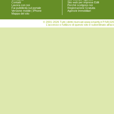
Contatti
Sito web per imprese Edili
Lavora con noi
Perchè scelgono noi
Fai pubblicità sul portale
Registrazione Gratuita
Versione mobile | iPhone
Agenzie immobiliari
Mappa del sito
© 2001-2026 Tutti i diritti riservati www.smartly.it P.IV
L'accesso o l'utilizzo di questo sito è subordinato all'ac