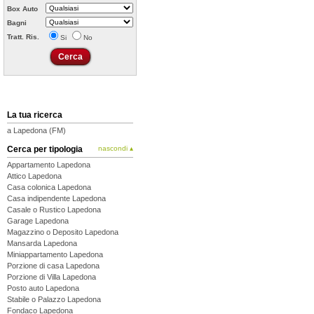
Box Auto
Bagni
Tratt. Ris.
Si
No
La tua ricerca
a Lapedona (FM)
Cerca per tipologia
nascondi ▴
Appartamento Lapedona
Attico Lapedona
Casa colonica Lapedona
Casa indipendente Lapedona
Casale o Rustico Lapedona
Garage Lapedona
Magazzino o Deposito Lapedona
Mansarda Lapedona
Miniappartamento Lapedona
Porzione di casa Lapedona
Porzione di Villa Lapedona
Posto auto Lapedona
Stabile o Palazzo Lapedona
Fondaco Lapedona