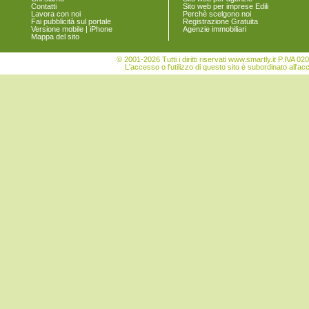
Contatti
Sito web per imprese Edili
Lavora con noi
Perchè scelgono noi
Fai pubblicità sul portale
Registrazione Gratuita
Versione mobile | iPhone
Agenzie immobiliari
Mappa del sito
© 2001-2026 Tutti i diritti riservati www.smartly.it P.IV
L'accesso o l'utilizzo di questo sito è subordinato all'ac