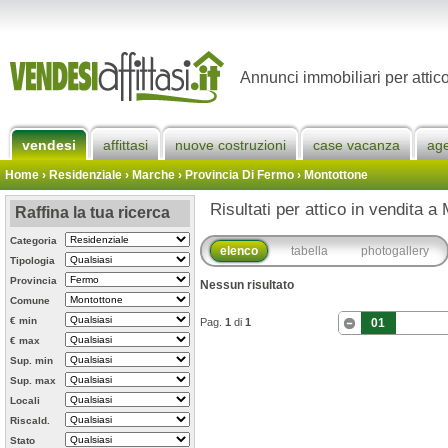
Annunci immobiliari per attic
vendesi
affittasi
nuove costruzioni
case vacanza
ag
Home
› Residenziale › Marche ›
Provincia Di Fermo
›
Montottone
Risultati per attico in vendita a
Raffina la tua ricerca
Categoria
elenco
tabella
photogallery
Tipologia
Provincia
Nessun risultato
Comune
€ min
Pag.
1
di
1
01
€ max
Sup. min
Sup. max
Locali
Riscald.
Stato