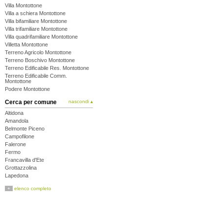
Villa Montottone
Villa a schiera Montottone
Villa bifamiliare Montottone
Villa trifamiliare Montottone
Villa quadrifamiliare Montottone
Villetta Montottone
Terreno Agricolo Montottone
Terreno Boschivo Montottone
Terreno Edificabile Res. Montottone
Terreno Edificabile Comm.
Montottone
Podere Montottone
Cerca per comune
nascondi ▴
Altidona
Amandola
Belmonte Piceno
Campofilone
Falerone
Fermo
Francavilla d'Ete
Grottazzolina
Lapedona
Magliano di Tenna
+
elenco completo
Massa Fermana
Monsampietro Morico
Montappone
Monte Giberto