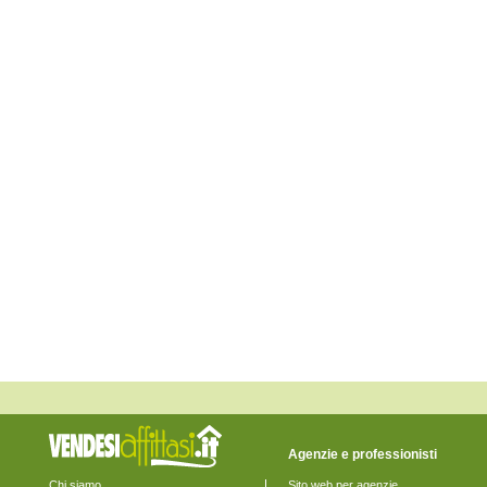
Monte Rinaldo
Monte San Pietrangeli
Monte Urano
Monte Vidon Combatte
Monte Vidon Corrado
Montefalcone Appennino
Montefortino
Montegiorgio
Montegranaro
Monteleone di Fermo
Montelparo
Monterubbiano
Montottone
Moresco
Ortezzano
Pedaso
Petritoli
Ponzano di Fermo
Porto San Giorgio
Porto Sant'Elpidio
Rapagnano
Sant'Elpidio a Mare
Santa Vittoria in Matenano
Servigliano
Smerillo
Torre San Patrizio
Agenzie e professionisti
Chi siamo
Sito web per agenzie