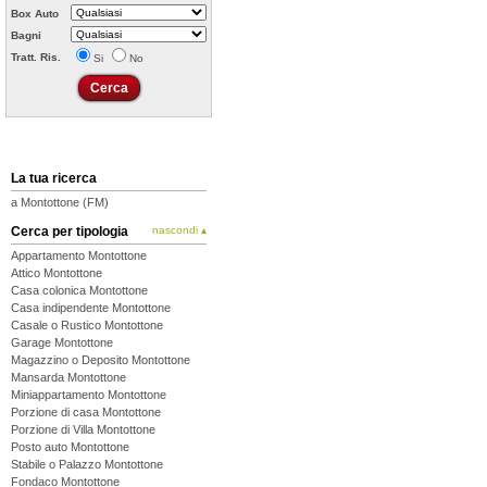
Box Auto
Bagni
Tratt. Ris.
Si
No
La tua ricerca
a Montottone (FM)
Cerca per tipologia
nascondi ▴
Appartamento Montottone
Attico Montottone
Casa colonica Montottone
Casa indipendente Montottone
Casale o Rustico Montottone
Garage Montottone
Magazzino o Deposito Montottone
Mansarda Montottone
Miniappartamento Montottone
Porzione di casa Montottone
Porzione di Villa Montottone
Posto auto Montottone
Stabile o Palazzo Montottone
Fondaco Montottone