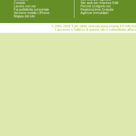
Contatti
Sito web per imprese Edili
Lavora con noi
Perchè scelgono noi
Fai pubblicità sul portale
Registrazione Gratuita
Versione mobile | iPhone
Agenzie immobiliari
Mappa del sito
© 2001-2026 Tutti i diritti riservati www.smartly.it P.IV
L'accesso o l'utilizzo di questo sito è subordinato all'ac