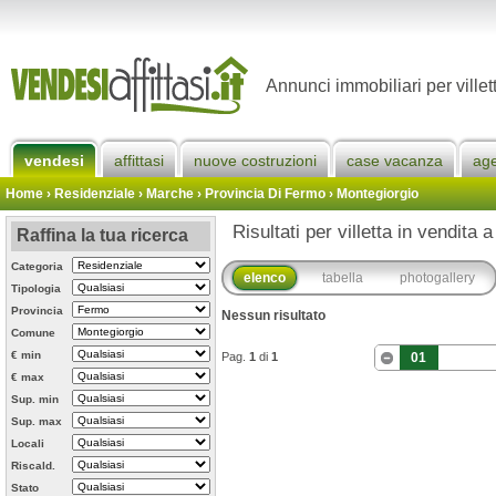
Annunci immobiliari per villet
vendesi
affittasi
nuove costruzioni
case vacanza
ag
Home
› Residenziale › Marche ›
Provincia Di Fermo
›
Montegiorgio
Risultati per villetta in vendita 
Raffina la tua ricerca
Categoria
elenco
tabella
photogallery
Tipologia
Provincia
Nessun risultato
Comune
€ min
Pag.
1
di
1
01
€ max
Sup. min
Sup. max
Locali
Riscald.
Stato