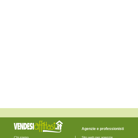
Monte Rinaldo
Monte San Pietrangeli
Monte Urano
Monte Vidon Combatte
Monte Vidon Corrado
Montefalcone Appennino
Montefortino
Montegiorgio
Montegranaro
Monteleone di Fermo
Montelparo
Monterubbiano
Montottone
Moresco
Ortezzano
Pedaso
Petritoli
Ponzano di Fermo
Porto San Giorgio
Porto Sant'Elpidio
Rapagnano
Sant'Elpidio a Mare
Santa Vittoria in Matenano
Servigliano
Smerillo
Torre San Patrizio
Agenzie e professionisti
Chi siamo
Sito web per agenzie