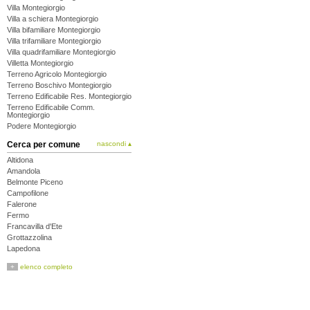
Villa Montegiorgio
Villa a schiera Montegiorgio
Villa bifamiliare Montegiorgio
Villa trifamiliare Montegiorgio
Villa quadrifamiliare Montegiorgio
Villetta Montegiorgio
Terreno Agricolo Montegiorgio
Terreno Boschivo Montegiorgio
Terreno Edificabile Res. Montegiorgio
Terreno Edificabile Comm.
Montegiorgio
Podere Montegiorgio
Cerca per comune
nascondi ▴
Altidona
Amandola
Belmonte Piceno
Campofilone
Falerone
Fermo
Francavilla d'Ete
Grottazzolina
Lapedona
Magliano di Tenna
+
elenco completo
Massa Fermana
Monsampietro Morico
Montappone
Monte Giberto