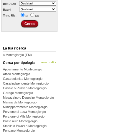
Box Auto
Bagni
Tratt. Ris.
Si
No
La tua ricerca
a Montegiorgio (FM)
Cerca per tipologia
nascondi ▴
Appartamento Montegiorgio
Attico Montegiorgio
Casa colonica Montegiorgio
Casa indipendente Montegiorgio
Casale o Rustico Montegiorgio
Garage Montegiorgio
Magazzino o Deposito Montegiorgio
Mansarda Montegiorgio
Miniappartamento Montegiorgio
Porzione di casa Montegiorgio
Porzione di Villa Montegiorgio
Posto auto Montegiorgio
Stabile o Palazzo Montegiorgio
Fondaco Montegiorgio