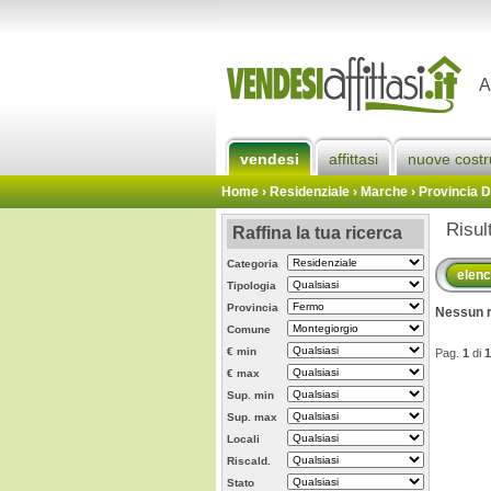
A
vendesi
affittasi
nuove costr
Home
› Residenziale › Marche ›
Provincia 
Risul
Raffina la tua ricerca
Categoria
elen
Tipologia
Provincia
Nessun r
Comune
€ min
Pag.
1
di
1
€ max
Sup. min
Sup. max
Locali
Riscald.
Stato