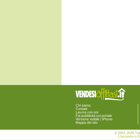
Monte Rinaldo
Monte San Pietrangeli
Monte Urano
Monte Vidon Combatte
Monte Vidon Corrado
Montefalcone Appennino
Montefortino
Montegiorgio
Montegranaro
Monteleone di Fermo
Montelparo
Monterubbiano
Montottone
Moresco
Ortezzano
Pedaso
Petritoli
Ponzano di Fermo
Porto San Giorgio
Porto Sant'Elpidio
Rapagnano
Chi siamo
Sant'Elpidio a Mare
Contatti
Santa Vittoria in Matenano
Lavora con noi
Fai pubblicità sul portale
Servigliano
Versione mobile | iPhone
Smerillo
Mappa del sito
Torre San Patrizio
© 2001-2026 Tutt
L'accesso o l'u