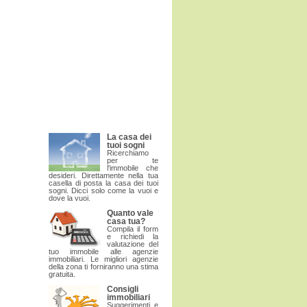
La casa dei
tuoi sogni
Ricerchiamo
per te
l'immobile che
desideri. Direttamente nella tua
casella di posta la casa dei tuoi
sogni. Dicci solo come la vuoi e
dove la vuoi.
Quanto vale
casa tua?
Compila il form
e richiedi la
valutazione del
tuo immobile alle agenzie
immobiliari. Le migliori agenzie
della zona ti forniranno una stima
gratuita.
Consigli
immobiliari
Suggerimenti e