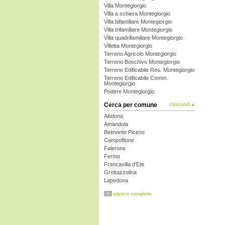
Villa Montegiorgio
Villa a schiera Montegiorgio
Villa bifamiliare Montegiorgio
Villa trifamiliare Montegiorgio
Villa quadrifamiliare Montegiorgio
Villetta Montegiorgio
Terreno Agricolo Montegiorgio
Terreno Boschivo Montegiorgio
Terreno Edificabile Res. Montegiorgio
Terreno Edificabile Comm.
Montegiorgio
Podere Montegiorgio
Cerca per comune
nascondi ▴
Altidona
Amandola
Belmonte Piceno
Campofilone
Falerone
Fermo
Francavilla d'Ete
Grottazzolina
Lapedona
Magliano di Tenna
+
elenco completo
Massa Fermana
Monsampietro Morico
Montappone
Monte Giberto