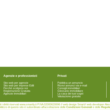
Agenzie e professionisti
Privati
Sito web per agenzie
Pubblica un annuncio
Sito web per imprese Edili
Ricevi annunci via e-mail
Perchè scelgono noi
Consigli immobiliari
Registrazione Gratuita
Glossario immobiliare
Agenzie immobiliari
La casa dei tuoi sogni
Valutazione gratuita
i i diritti riservati www.smartly.it P.IVA 02000620696 // web design Smart// web developer Al
tilizzo di questo sito è subordinato all'accettazione delle
Condizioni Generali
e delle
Regole