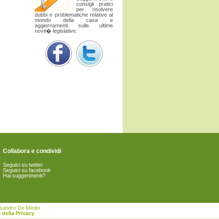
consigli pratici
per risolvere
dubbi e problematiche relative al
mondo della casa e
aggiornamenti sulle ultime
novit� legislative.
Collabora e condividi
Seguici su twitter
Seguici su facebook
Hai suggerimenti?
essandro De Medio
 della Privacy