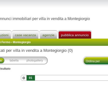
nnunci immobiliari per villa in vendita a Montegiorgio
uzioni
case vacanza
agenzie
pubblica annuncio
Di Fermo
›
Montegiorgio
tati per villa in vendita a Montegiorgio (0)
co
tabella
photogallery
isultato
01