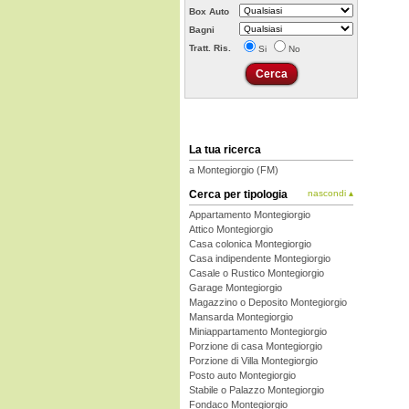
Box Auto
Bagni
Tratt. Ris.
Si
No
La tua ricerca
a Montegiorgio (FM)
Cerca per tipologia
nascondi ▴
Appartamento Montegiorgio
Attico Montegiorgio
Casa colonica Montegiorgio
Casa indipendente Montegiorgio
Casale o Rustico Montegiorgio
Garage Montegiorgio
Magazzino o Deposito Montegiorgio
Mansarda Montegiorgio
Miniappartamento Montegiorgio
Porzione di casa Montegiorgio
Porzione di Villa Montegiorgio
Posto auto Montegiorgio
Stabile o Palazzo Montegiorgio
Fondaco Montegiorgio