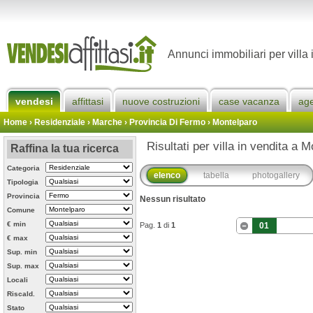
Annunci immobiliari per villa
vendesi
affittasi
nuove costruzioni
case vacanza
ag
Home
› Residenziale › Marche ›
Provincia Di Fermo
›
Montelparo
Risultati per villa in vendita a 
Raffina la tua ricerca
Categoria
elenco
tabella
photogallery
Tipologia
Provincia
Nessun risultato
Comune
€ min
Pag.
1
di
1
01
€ max
Sup. min
Sup. max
Locali
Riscald.
Stato