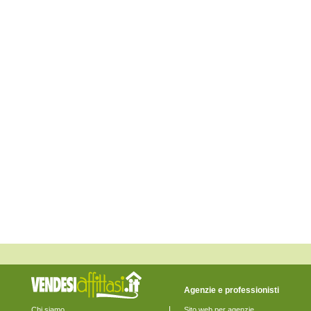
Monte Rinaldo
Monte San Pietrangeli
Monte Urano
Monte Vidon Combatte
Monte Vidon Corrado
Montefalcone Appennino
Montefortino
Montegiorgio
Montegranaro
Monteleone di Fermo
Montelparo
Monterubbiano
Montottone
Moresco
Ortezzano
Pedaso
Petritoli
Ponzano di Fermo
Porto San Giorgio
Porto Sant'Elpidio
Rapagnano
Sant'Elpidio a Mare
Santa Vittoria in Matenano
Servigliano
Smerillo
Torre San Patrizio
Agenzie e professionisti
Chi siamo
Sito web per agenzie