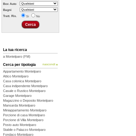
Box Auto
Bagni
Tratt. Ris.
Si
No
La tua ricerca
a Montelparo (FM)
Cerca per tipologia
nascondi ▴
Appartamento Montelparo
Attico Montelparo
Casa colonica Montelparo
Casa indipendente Montelparo
Casale o Rustico Montelparo
Garage Montelparo
Magazzino o Deposito Montelparo
Mansarda Montelparo
Miniappartamento Montelparo
Porzione di casa Montelparo
Porzione di Villa Montelparo
Posto auto Montelparo
Stabile o Palazzo Montelparo
Fondaco Montelparo