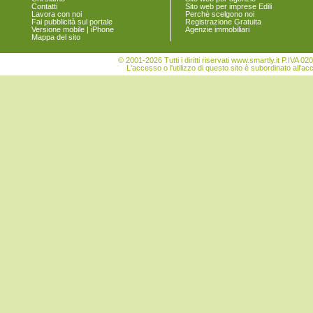
Contatti
Sito web per imprese Edili
Lavora con noi
Perchè scelgono noi
Fai pubblicità sul portale
Registrazione Gratuita
Versione mobile | iPhone
Agenzie immobiliari
Mappa del sito
© 2001-2026 Tutti i diritti riservati www.smartly.it P.IV
L'accesso o l'utilizzo di questo sito è subordinato all'ac