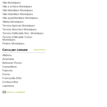
Villa Montelparo
Villa a schiera Montelparo
Villa bifamiliare Montelparo
Villa trifamiliare Montelparo
Villa quadrifamiliare Montelparo
Villetta Montelparo
Terreno Agricolo Montelparo
Terreno Boschivo Montelparo
Terreno Edificabile Res. Montelparo
Terreno Edificabile Comm.
Montelparo
Podere Montelparo
Cerca per comune
nascondi ▴
Altidona
Amandola
Belmonte Piceno
Campofilone
Falerone
Fermo
Francavilla d'Ete
Grottazzolina
Lapedona
Magliano di Tenna
+
elenco completo
Massa Fermana
Monsampietro Morico
Montappone
Monte Giberto