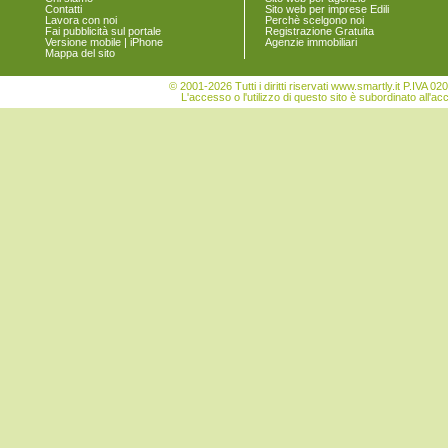
Contatti
Sito web per imprese Edili
Lavora con noi
Perchè scelgono noi
Fai pubblicità sul portale
Registrazione Gratuita
Versione mobile | iPhone
Agenzie immobiliari
Mappa del sito
© 2001-2026 Tutti i diritti riservati www.smartly.it P.IV
L'accesso o l'utilizzo di questo sito è subordinato all'ac