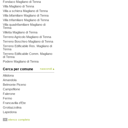
Fondaco Magliano di Tenna
Villa Magliano di Tenna
Villa a schiera Magliano di Tenna
Villa bifamiliare Magliano di Tenna
Villa trifamiliare Magliano di Tenna
Villa quadrifamiliare Magliano di
Tenna
Villetta Magliano di Tenna
Terreno Agricolo Magliano di Tenna
Terreno Boschivo Magliano di Tenna
Terreno Edificabile Res. Magliano di
Tenna
Terreno Edificabile Comm. Magliano
di Tenna
Podere Magliano di Tenna
Cerca per comune
nascondi ▴
Altidona
Amandola
Belmonte Piceno
Campofilone
Falerone
Fermo
Francavilla d'Ete
Grottazzolina
Lapedona
Magliano di Tenna
+
elenco completo
Massa Fermana
Monsampietro Morico