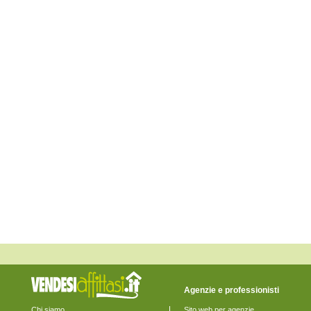
Montappone
Monte Giberto
Monte Rinaldo
Monte San Pietrangeli
Monte Urano
Monte Vidon Combatte
Monte Vidon Corrado
Montefalcone Appennino
Montefortino
Montegiorgio
Montegranaro
Monteleone di Fermo
Montelparo
Monterubbiano
Montottone
Moresco
Ortezzano
Pedaso
Petritoli
Ponzano di Fermo
Porto San Giorgio
Porto Sant'Elpidio
Rapagnano
Sant'Elpidio a Mare
Santa Vittoria in Matenano
Servigliano
Agenzie e professionisti
Smerillo
Torre San Patrizio
Chi siamo
Sito web per agenzie