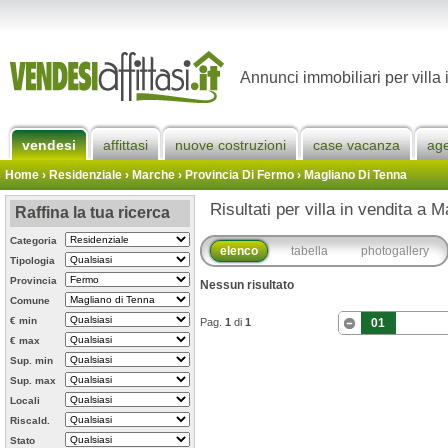
Annunci immobiliari per villa
vendesi
affittasi
nuove costruzioni
case vacanza
ag
Home
› Residenziale › Marche ›
Provincia Di Fermo
›
Magliano Di Tenna
Risultati per villa in vendita a 
Raffina la tua ricerca
Categoria
elenco
tabella
photogallery
Tipologia
Provincia
Nessun risultato
Comune
€ min
Pag.
1
di
1
01
€ max
Sup. min
Sup. max
Locali
Riscald.
Stato