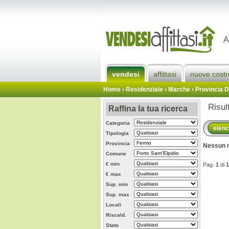
A
vendesi
affittasi
nuove costr
Home
› Residenziale › Marche ›
Provincia 
Risul
Raffina la tua ricerca
Categoria
elen
Tipologia
Provincia
Nessun r
Comune
€ min
Pag.
1
di
1
€ max
Sup. min
Sup. max
Locali
Riscald.
Stato