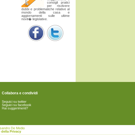
consigli pratici
per risolvere
dubbi e problematiche relative al
mondo della casa e
aggiornamenti sulle ultime
novit� legislative.
Collabora e condividi
Seguici su twitter
Seguici su facebook
Hai suggerimenti?
essandro De Medio
 della Privacy