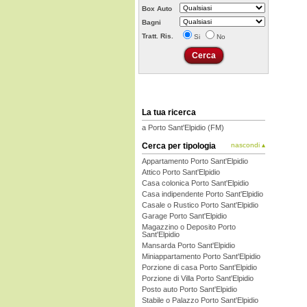
Box Auto
Bagni
Tratt. Ris.
Si
No
La tua ricerca
a Porto Sant'Elpidio (FM)
Cerca per tipologia
nascondi ▴
Appartamento Porto Sant'Elpidio
Attico Porto Sant'Elpidio
Casa colonica Porto Sant'Elpidio
Casa indipendente Porto Sant'Elpidio
Casale o Rustico Porto Sant'Elpidio
Garage Porto Sant'Elpidio
Magazzino o Deposito Porto
Sant'Elpidio
Mansarda Porto Sant'Elpidio
Miniappartamento Porto Sant'Elpidio
Porzione di casa Porto Sant'Elpidio
Porzione di Villa Porto Sant'Elpidio
Posto auto Porto Sant'Elpidio
Stabile o Palazzo Porto Sant'Elpidio