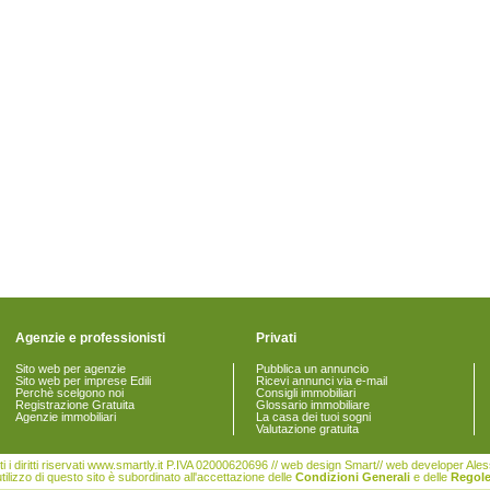
Agenzie e professionisti
Privati
Sito web per agenzie
Pubblica un annuncio
Sito web per imprese Edili
Ricevi annunci via e-mail
Perchè scelgono noi
Consigli immobiliari
Registrazione Gratuita
Glossario immobiliare
Agenzie immobiliari
La casa dei tuoi sogni
Valutazione gratuita
i i diritti riservati www.smartly.it P.IVA 02000620696 // web design Smart// web developer Al
tilizzo di questo sito è subordinato all'accettazione delle
Condizioni Generali
e delle
Regole