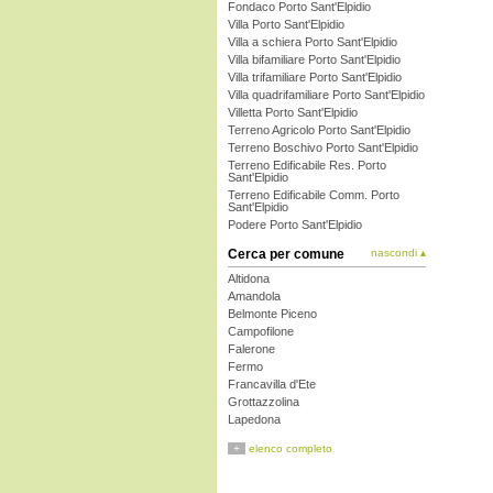
Fondaco Porto Sant'Elpidio
Villa Porto Sant'Elpidio
Villa a schiera Porto Sant'Elpidio
Villa bifamiliare Porto Sant'Elpidio
Villa trifamiliare Porto Sant'Elpidio
Villa quadrifamiliare Porto Sant'Elpidio
Villetta Porto Sant'Elpidio
Terreno Agricolo Porto Sant'Elpidio
Terreno Boschivo Porto Sant'Elpidio
Terreno Edificabile Res. Porto
Sant'Elpidio
Terreno Edificabile Comm. Porto
Sant'Elpidio
Podere Porto Sant'Elpidio
Cerca per comune
nascondi ▴
Altidona
Amandola
Belmonte Piceno
Campofilone
Falerone
Fermo
Francavilla d'Ete
Grottazzolina
Lapedona
Magliano di Tenna
+
elenco completo
Massa Fermana
Monsampietro Morico
Montappone