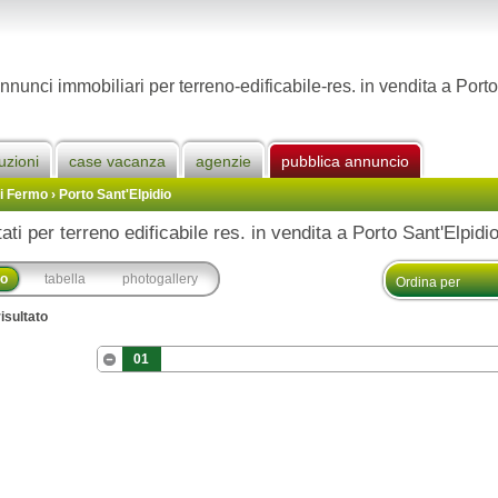
nnunci immobiliari per terreno-edificabile-res. in vendita a Port
uzioni
case vacanza
agenzie
pubblica annuncio
Di Fermo
›
Porto Sant'Elpidio
tati per terreno edificabile res. in vendita a Porto Sant'Elpidio
co
tabella
photogallery
isultato
01