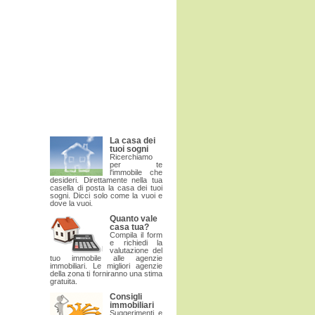
La casa dei
tuoi sogni
Ricerchiamo
per te
l'immobile che
desideri. Direttamente nella tua
casella di posta la casa dei tuoi
sogni. Dicci solo come la vuoi e
dove la vuoi.
Quanto vale
casa tua?
Compila il form
e richiedi la
valutazione del
tuo immobile alle agenzie
immobiliari. Le migliori agenzie
della zona ti forniranno una stima
gratuita.
Consigli
immobiliari
Suggerimenti e