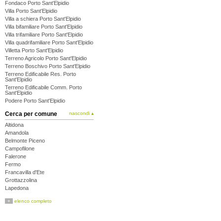
Fondaco Porto Sant'Elpidio
Villa Porto Sant'Elpidio
Villa a schiera Porto Sant'Elpidio
Villa bifamiliare Porto Sant'Elpidio
Villa trifamiliare Porto Sant'Elpidio
Villa quadrifamiliare Porto Sant'Elpidio
Villetta Porto Sant'Elpidio
Terreno Agricolo Porto Sant'Elpidio
Terreno Boschivo Porto Sant'Elpidio
Terreno Edificabile Res. Porto
Sant'Elpidio
Terreno Edificabile Comm. Porto
Sant'Elpidio
Podere Porto Sant'Elpidio
Cerca per comune
nascondi ▴
Altidona
Amandola
Belmonte Piceno
Campofilone
Falerone
Fermo
Francavilla d'Ete
Grottazzolina
Lapedona
Magliano di Tenna
+
elenco completo
Massa Fermana
Monsampietro Morico
Montappone