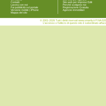
Contatti
Sito web per imprese Edili
Lavora con noi
Perchè scelgono noi
Fai pubblicità sul portale
Registrazione Gratuita
Versione mobile | iPhone
Agenzie immobiliari
Mappa del sito
© 2001-2026 Tutti i diritti riservati www.smartly.it P.IV
L'accesso o l'utilizzo di questo sito è subordinato all'ac