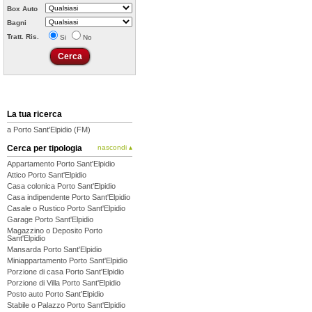
Box Auto
Bagni
Tratt. Ris.
Si
No
La tua ricerca
a Porto Sant'Elpidio (FM)
Cerca per tipologia
nascondi ▴
Appartamento Porto Sant'Elpidio
Attico Porto Sant'Elpidio
Casa colonica Porto Sant'Elpidio
Casa indipendente Porto Sant'Elpidio
Casale o Rustico Porto Sant'Elpidio
Garage Porto Sant'Elpidio
Magazzino o Deposito Porto
Sant'Elpidio
Mansarda Porto Sant'Elpidio
Miniappartamento Porto Sant'Elpidio
Porzione di casa Porto Sant'Elpidio
Porzione di Villa Porto Sant'Elpidio
Posto auto Porto Sant'Elpidio
Stabile o Palazzo Porto Sant'Elpidio