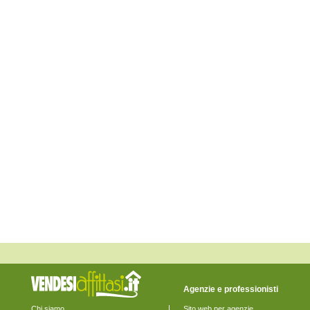
Monte Giberto
Monte Rinaldo
Monte San Pietrangeli
Monte Urano
Monte Vidon Combatte
Monte Vidon Corrado
Montefalcone Appennino
Montefortino
Montegiorgio
Montegranaro
Monteleone di Fermo
Montelparo
Monterubbiano
Montottone
Moresco
Ortezzano
Pedaso
Petritoli
Ponzano di Fermo
Porto San Giorgio
Porto Sant'Elpidio
Rapagnano
Sant'Elpidio a Mare
Santa Vittoria in Matenano
Servigliano
Smerillo
Agenzie e professionisti
Torre San Patrizio
Chi siamo
Sito web per agenzie