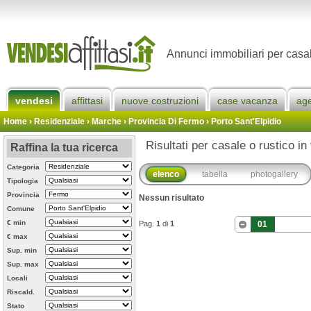
Annunci immobiliari per casal
vendesi
affittasi
nuove costruzioni
case vacanza
ag
Home
› Residenziale › Marche ›
Provincia Di Fermo
›
Porto Sant'Elpidio
Risultati per casale o rustico in
Raffina la tua ricerca
Categoria
elenco
tabella
photogallery
Tipologia
Provincia
Nessun risultato
Comune
€ min
Pag.
1
di
1
01
€ max
Sup. min
Sup. max
Locali
Riscald.
Stato