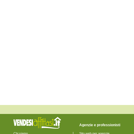
Monsampietro Morico
Montappone
Monte Giberto
Monte Rinaldo
Monte San Pietrangeli
Monte Urano
Monte Vidon Combatte
Monte Vidon Corrado
Montefalcone Appennino
Montefortino
Montegiorgio
Montegranaro
Monteleone di Fermo
Montelparo
Monterubbiano
Montottone
Moresco
Ortezzano
Pedaso
Petritoli
Ponzano di Fermo
Porto San Giorgio
Porto Sant'Elpidio
Rapagnano
Sant'Elpidio a Mare
Santa Vittoria in Matenano
Agenzie e professionisti
Servigliano
Smerillo
Chi siamo
Sito web per agenzie