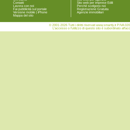
Torre San Patrizio
Contatti
Sito web per imprese Edili
Lavora con noi
Perchè scelgono noi
Fai pubblicità sul portale
Registrazione Gratuita
Versione mobile | iPhone
Agenzie immobiliari
Mappa del sito
© 2001-2026 Tutti i diritti riservati www.smartly.it P.IV
L'accesso o l'utilizzo di questo sito è subordinato all'ac