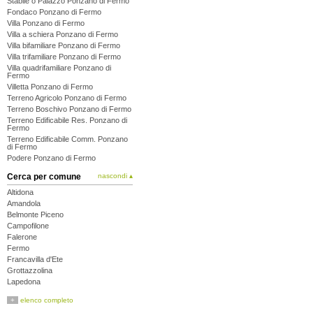
Stabile o Palazzo Ponzano di Fermo
Fondaco Ponzano di Fermo
Villa Ponzano di Fermo
Villa a schiera Ponzano di Fermo
Villa bifamiliare Ponzano di Fermo
Villa trifamiliare Ponzano di Fermo
Villa quadrifamiliare Ponzano di
Fermo
Villetta Ponzano di Fermo
Terreno Agricolo Ponzano di Fermo
Terreno Boschivo Ponzano di Fermo
Terreno Edificabile Res. Ponzano di
Fermo
Terreno Edificabile Comm. Ponzano
di Fermo
Podere Ponzano di Fermo
Cerca per comune
nascondi ▴
Altidona
Amandola
Belmonte Piceno
Campofilone
Falerone
Fermo
Francavilla d'Ete
Grottazzolina
Lapedona
Magliano di Tenna
+
elenco completo
Massa Fermana