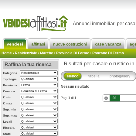
Annunci immobiliari per casa
vendesi
affittasi
nuove costruzioni
case vacanza
ag
Home
› Residenziale › Marche ›
Provincia Di Fermo
›
Ponzano Di Fermo
Risultati per casale o rustico i
Raffina la tua ricerca
Categoria
elenco
tabella
photogallery
Tipologia
Provincia
Nessun risultato
Comune
€ min
Pag.
1
di
1
01
€ max
Sup. min
Sup. max
Locali
Riscald.
Stato