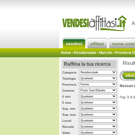
A
vendesi
affittasi
nuove costr
Home
› Residenziale › Marche ›
Provincia 
Risul
Raffina la tua ricerca
Categoria
elen
Tipologia
Provincia
Nessun r
Comune
€ min
Pag.
1
di
1
€ max
Sup. min
Sup. max
Locali
Riscald.
Stato