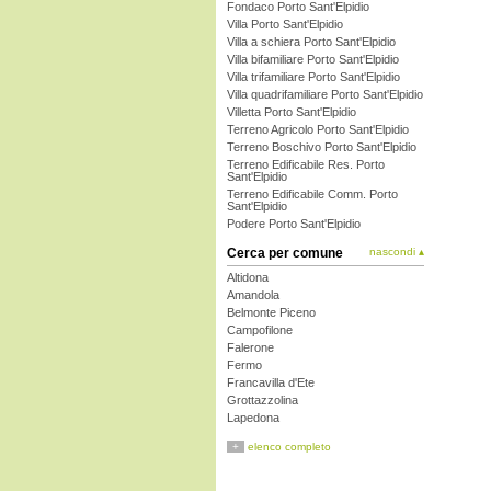
Fondaco Porto Sant'Elpidio
Villa Porto Sant'Elpidio
Villa a schiera Porto Sant'Elpidio
Villa bifamiliare Porto Sant'Elpidio
Villa trifamiliare Porto Sant'Elpidio
Villa quadrifamiliare Porto Sant'Elpidio
Villetta Porto Sant'Elpidio
Terreno Agricolo Porto Sant'Elpidio
Terreno Boschivo Porto Sant'Elpidio
Terreno Edificabile Res. Porto
Sant'Elpidio
Terreno Edificabile Comm. Porto
Sant'Elpidio
Podere Porto Sant'Elpidio
Cerca per comune
nascondi ▴
Altidona
Amandola
Belmonte Piceno
Campofilone
Falerone
Fermo
Francavilla d'Ete
Grottazzolina
Lapedona
Magliano di Tenna
+
elenco completo
Massa Fermana
Monsampietro Morico
Montappone