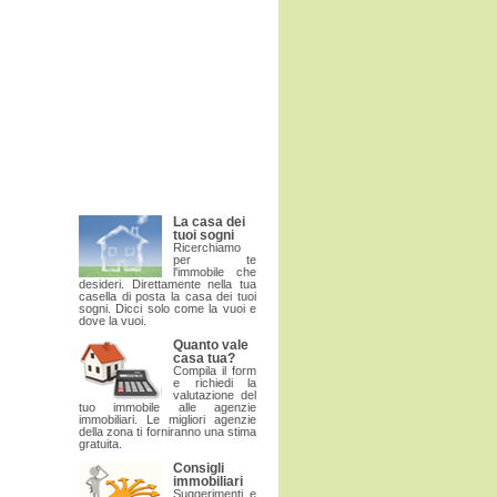
La casa dei
tuoi sogni
Ricerchiamo
per te
l'immobile che
desideri. Direttamente nella tua
casella di posta la casa dei tuoi
sogni. Dicci solo come la vuoi e
dove la vuoi.
Quanto vale
casa tua?
Compila il form
e richiedi la
valutazione del
tuo immobile alle agenzie
immobiliari. Le migliori agenzie
della zona ti forniranno una stima
gratuita.
Consigli
immobiliari
Suggerimenti e