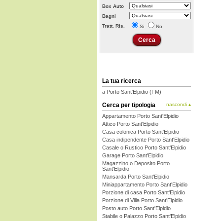
Box Auto
Bagni
Tratt. Ris.
Si
No
La tua ricerca
a Porto Sant'Elpidio (FM)
Cerca per tipologia
nascondi ▴
Appartamento Porto Sant'Elpidio
Attico Porto Sant'Elpidio
Casa colonica Porto Sant'Elpidio
Casa indipendente Porto Sant'Elpidio
Casale o Rustico Porto Sant'Elpidio
Garage Porto Sant'Elpidio
Magazzino o Deposito Porto
Sant'Elpidio
Mansarda Porto Sant'Elpidio
Miniappartamento Porto Sant'Elpidio
Porzione di casa Porto Sant'Elpidio
Porzione di Villa Porto Sant'Elpidio
Posto auto Porto Sant'Elpidio
Stabile o Palazzo Porto Sant'Elpidio