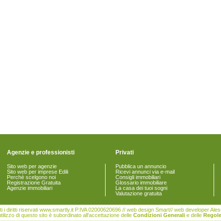
Agenzie e professionisti
Privati
Sito web per agenzie
Pubblica un annuncio
Sito web per imprese Edili
Ricevi annunci via e-mail
Perchè scelgono noi
Consigli immobiliari
Registrazione Gratuita
Glossario immobiliare
Agenzie immobiliari
La casa dei tuoi sogni
Valutazione gratuita
i i diritti riservati www.smartly.it P.IVA 02000620696 // web design Smart// web developer Al
tilizzo di questo sito è subordinato all'accettazione delle
Condizioni Generali
e delle
Regole