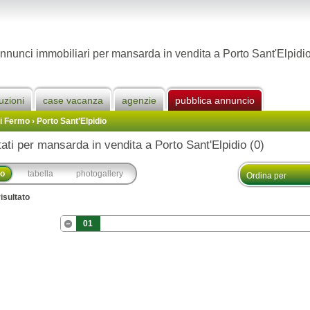
nnunci immobiliari per mansarda in vendita a Porto Sant'Elpidi
uzioni
case vacanza
agenzie
pubblica annuncio
Di Fermo
›
Porto Sant'Elpidio
tati per mansarda in vendita a Porto Sant'Elpidio (0)
co
tabella
photogallery
isultato
01