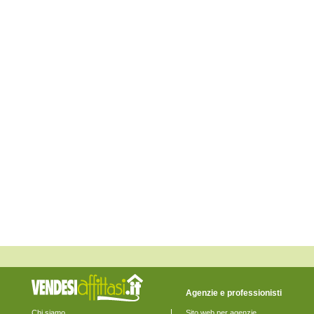
Monte San Pietrangeli
Monte Urano
Monte Vidon Combatte
Monte Vidon Corrado
Montefalcone Appennino
Montefortino
Montegiorgio
Montegranaro
Monteleone di Fermo
Montelparo
Monterubbiano
Montottone
Moresco
Ortezzano
Pedaso
Petritoli
Ponzano di Fermo
Porto San Giorgio
Porto Sant'Elpidio
Rapagnano
Sant'Elpidio a Mare
Santa Vittoria in Matenano
Servigliano
Smerillo
Torre San Patrizio
Agenzie e professionisti
Chi siamo
Sito web per agenzie