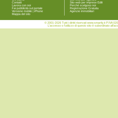
Contatti
Sito web per imprese Edili
Lavora con noi
Perchè scelgono noi
Fai pubblicità sul portale
Registrazione Gratuita
Versione mobile | iPhone
Agenzie immobiliari
Mappa del sito
© 2001-2026 Tutti i diritti riservati www.smartly.it P.IV
L'accesso o l'utilizzo di questo sito è subordinato all'ac