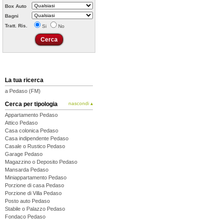
Box Auto
Bagni
Tratt. Ris.
Si
No
La tua ricerca
a Pedaso (FM)
Cerca per tipologia
nascondi ▴
Appartamento Pedaso
Attico Pedaso
Casa colonica Pedaso
Casa indipendente Pedaso
Casale o Rustico Pedaso
Garage Pedaso
Magazzino o Deposito Pedaso
Mansarda Pedaso
Miniappartamento Pedaso
Porzione di casa Pedaso
Porzione di Villa Pedaso
Posto auto Pedaso
Stabile o Palazzo Pedaso
Fondaco Pedaso