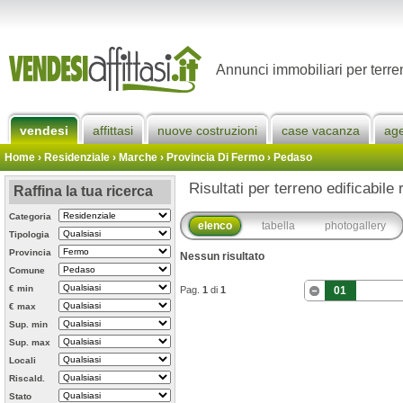
Annunci immobiliari per terre
vendesi
affittasi
nuove costruzioni
case vacanza
ag
Home
› Residenziale › Marche ›
Provincia Di Fermo
›
Pedaso
Risultati per terreno edificabile
Raffina la tua ricerca
Categoria
elenco
tabella
photogallery
Tipologia
Provincia
Nessun risultato
Comune
€ min
Pag.
1
di
1
01
€ max
Sup. min
Sup. max
Locali
Riscald.
Stato