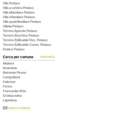
Villa Pedaso
Villa a schiera Pedaso
Villa bifamiliare Pedaso
Villa trifamiliare Pedaso
Villa quadrifamiliare Pedaso
Villetta Pedaso
Terreno Agricolo Pedaso
Terreno Boschivo Pedaso
Terreno Edificabile Res. Pedaso
Terreno Edificabile Comm. Pedaso
Podere Pedaso
Cerca per comune
nascondi ▴
Altidona
Amandola
Belmonte Piceno
Campofilone
Falerone
Fermo
Francavilla d'Ete
Grottazzolina
Lapedona
Magliano di Tenna
+
elenco completo
Massa Fermana
Monsampietro Morico
Montappone
Monte Giberto
Monte Rinaldo