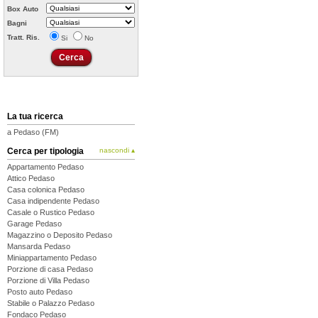
Box Auto
Bagni
Tratt. Ris.
Si
No
La tua ricerca
a Pedaso (FM)
Cerca per tipologia
nascondi ▴
Appartamento Pedaso
Attico Pedaso
Casa colonica Pedaso
Casa indipendente Pedaso
Casale o Rustico Pedaso
Garage Pedaso
Magazzino o Deposito Pedaso
Mansarda Pedaso
Miniappartamento Pedaso
Porzione di casa Pedaso
Porzione di Villa Pedaso
Posto auto Pedaso
Stabile o Palazzo Pedaso
Fondaco Pedaso