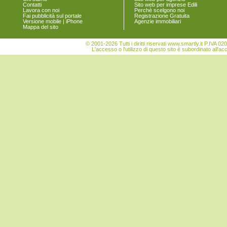
Contatti
Sito web per imprese Edili
Lavora con noi
Perchè scelgono noi
Fai pubblicità sul portale
Registrazione Gratuita
Versione mobile | iPhone
Agenzie immobiliari
Mappa del sito
© 2001-2026 Tutti i diritti riservati www.smartly.it P.IV
L'accesso o l'utilizzo di questo sito è subordinato all'ac