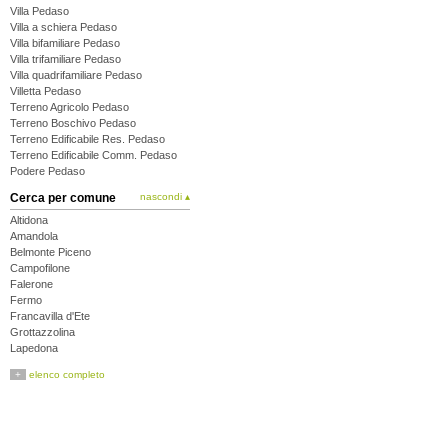
Villa Pedaso
Villa a schiera Pedaso
Villa bifamiliare Pedaso
Villa trifamiliare Pedaso
Villa quadrifamiliare Pedaso
Villetta Pedaso
Terreno Agricolo Pedaso
Terreno Boschivo Pedaso
Terreno Edificabile Res. Pedaso
Terreno Edificabile Comm. Pedaso
Podere Pedaso
Cerca per comune
nascondi ▴
Altidona
Amandola
Belmonte Piceno
Campofilone
Falerone
Fermo
Francavilla d'Ete
Grottazzolina
Lapedona
Magliano di Tenna
+
elenco completo
Massa Fermana
Monsampietro Morico
Montappone
Monte Giberto
Monte Rinaldo