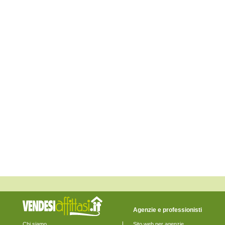
Monte San Pietrangeli
Monte Urano
Monte Vidon Combatte
Monte Vidon Corrado
Montefalcone Appennino
Montefortino
Montegiorgio
Montegranaro
Monteleone di Fermo
Montelparo
Monterubbiano
Montottone
Moresco
Ortezzano
Pedaso
Petritoli
Ponzano di Fermo
Porto San Giorgio
Porto Sant'Elpidio
Rapagnano
Sant'Elpidio a Mare
Santa Vittoria in Matenano
Servigliano
Smerillo
Torre San Patrizio
Agenzie e professionisti
Chi siamo
Sito web per agenzie