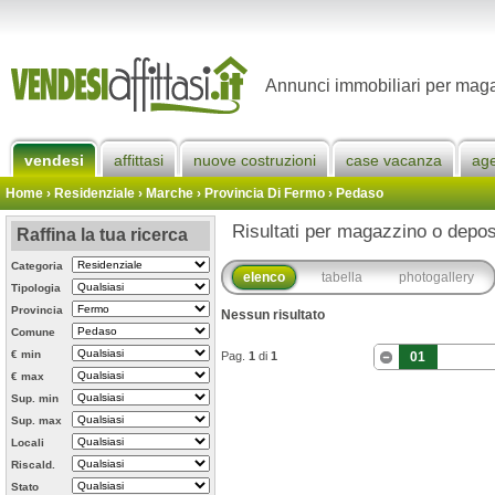
Annunci immobiliari per maga
vendesi
affittasi
nuove costruzioni
case vacanza
ag
Home
› Residenziale › Marche ›
Provincia Di Fermo
›
Pedaso
Risultati per magazzino o depos
Raffina la tua ricerca
Categoria
elenco
tabella
photogallery
Tipologia
Provincia
Nessun risultato
Comune
€ min
Pag.
1
di
1
01
€ max
Sup. min
Sup. max
Locali
Riscald.
Stato